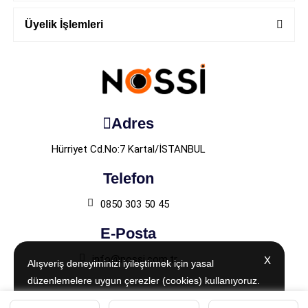
Üyelik İşlemleri
Adres
Hürriyet Cd.No:7 Kartal/İSTANBUL
Telefon
0850 303 50 45
E-Posta
info@nossi.com.tr
X
X
Alışveriş deneyiminizi iyileştirmek için yasal
Alışveriş deneyiminizi iyileştirmek için yasal
düzenlemelere uygun çerezler (cookies) kullanıyoruz.
düzenlemelere uygun çerezler (cookies) kullanıyoruz.
Detaylı bilgiye
Detaylı bilgiye
Aydınlatma Metni
Aydınlatma Metni
sayfamızdan
sayfamızdan