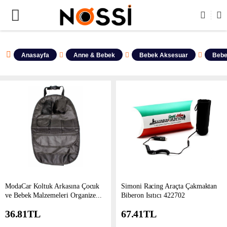
📣
ÜRÜNLERİN TAMAMI DEMODUR SATIŞA KAPALIDIR !
Anasayfa
Anne & Bebek
Bebek Aksesuar
Bebe
ModaCar Koltuk Arkasına Çocuk
Simoni Racing Araçta Çakmaktan
ve Bebek Malzemeleri Organize...
Biberon Isıtıcı 422702
36.81
TL
67.41
TL