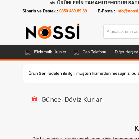
📣
ÜRÜNLERİN TAMAMI DEMODUR SATIŞA KA
Sipariş ve Destek :
0850 480 89 39
E-Posta :
info@nossi
Elektronik Ürünler
Cep Telefonu
Diğer Herşey
Ürün Geri İadeleri ile ilgili müşteri hizmetleri mesajınızı bu
Güncel Döviz Kurları
K