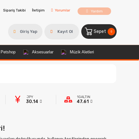
Sipariş Takibi
İletişim
Yorumlar
Yardım
Sepet
Giriş Yap
Kayıt Ol
0
Petshop
Aksesuarlar
Müzik Aletleri
JPY
1GALTIN
30.14
47.61
i!