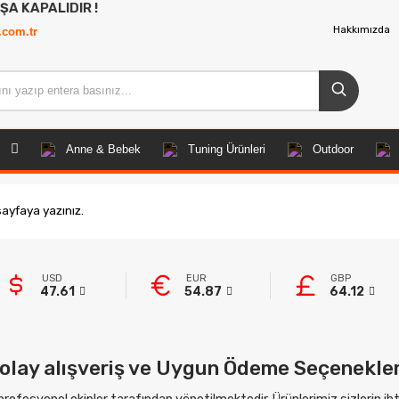
PALIDIR !
Hakkımızda
.com.tr
Anne & Bebek
Tuning Ürünleri
Outdoor
 sayfaya yazınız.
USD
EUR
GBP
47.61
54.87
64.12
olay alışveriş ve Uygun Ödeme Seçenekler