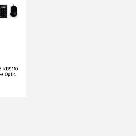
R-KBS110
ye Optic
e