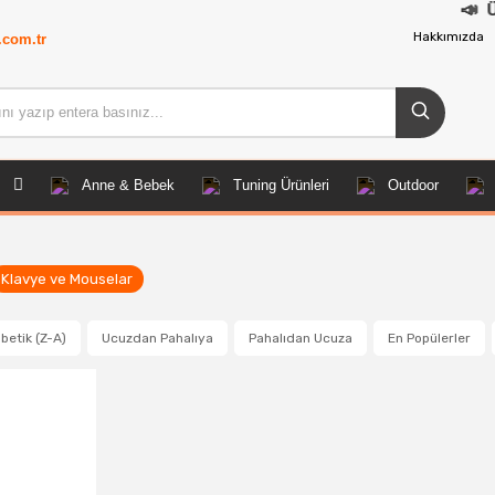
📣
ÜRÜNLER
Hakkımızda
.com.tr
Anne & Bebek
Tuning Ürünleri
Outdoor
Klavye ve Mouselar
betik (Z-A)
Ucuzdan Pahalıya
Pahalıdan Ucuza
En Popülerler