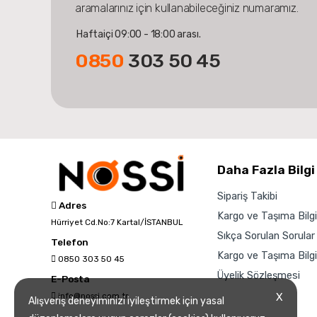
aramalarınız için kullanabileceğiniz numaramız.
Haftaiçi 09:00 - 18:00 arası.
0850
303 50 45
Daha Fazla Bilgi
Sipariş Takibi
Adres
Kargo ve Taşıma Bilgil
Hürriyet Cd.No:7 Kartal/İSTANBUL
Sıkça Sorulan Sorular
Telefon
Kargo ve Taşıma Bilgil
0850 303 50 45
Üyelik Sözleşmesi
E-Posta
info@nossi.com.tr
X
Alışveriş deneyiminizi iyileştirmek için yasal