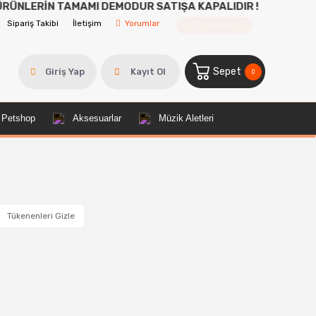
İN TAMAMI DEMODUR SATIŞA KAPALIDIR !
Sipariş Takibi
İletişim
Yorumlar
Yardım
Sepet
Giriş Yap
Kayıt Ol
0
Petshop
Aksesuarlar
Müzik Aletleri
Tükenenleri Gizle