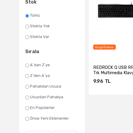
Stok
Tümü
Stokta Yok
Stokta Var
Kargo Bedava
Sırala
A`dan Z`ye
REDROCK Q USB R
Trk Multimedia Klav
Z`den A`ya
Mouse S...
9.96
TL
Pahalıdan Ucuza
Ucuzdan Pahalıya
Sepete Ekl
En Popülerler
Önce Yeni Eklenenler