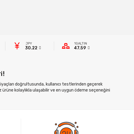
JPY
1GALTIN
30.22
47.59
i!
htiyaçları doğrultusunda, kullanıcı testlerinden geçerek
z ürüne kolaylıkla ulaşabilir ve en uygun ödeme seçeneğini