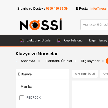
Sipariş ve Destek :
0850 480 89 39
E-Posta :
info@nossi
Elektronik Ürünler
Cep Telefonu
Diğer Herşey
Klavye ve Mouselar
Anasayfa
Elektronik Ürünler
Bilgisayarlar
Alfabetik (A-Z)
Alfa
Klavye
Marka
REDROCK