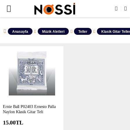
ÜRÜNLERİN TAMAMI DEMODUR SATIŞA KAPALIDIR !
Anasayfa
Müzik Aletleri
Teller
Klasik Gitar Teller
Ernie Ball P02403 Ernesto Palla
Naylon Klasik Gitar Teli
15.00
TL