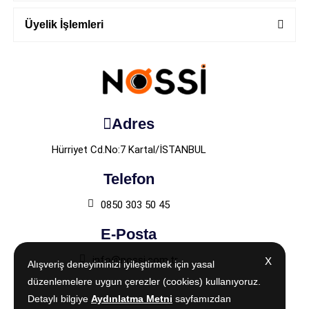
Üyelik İşlemleri
Adres
Hürriyet Cd.No:7 Kartal/İSTANBUL
Telefon
0850 303 50 45
E-Posta
info@nossi.com.tr
X
X
Alışveriş deneyiminizi iyileştirmek için yasal
Alışveriş deneyiminizi iyileştirmek için yasal
düzenlemelere uygun çerezler (cookies) kullanıyoruz.
düzenlemelere uygun çerezler (cookies) kullanıyoruz.
Detaylı bilgiye
Detaylı bilgiye
Aydınlatma Metni
Aydınlatma Metni
sayfamızdan
sayfamızdan