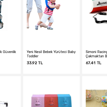
k Güvenlik
Yeni Nesil Bebek Yürüteci Baby
Simoni Racin
Toddler
Çakmaktan Bib
422702
33.92
TL
67.41
TL
e
Sepete Ekle
Sepe