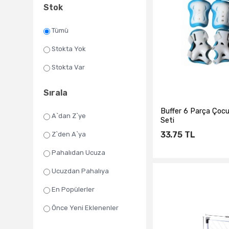
Stok
Tümü
Stokta Yok
Stokta Var
Sırala
Buffer 6 Parça Çocu
A`dan Z`ye
Seti
33.75
TL
Z`den A`ya
Pahalıdan Ucuza
Ucuzdan Pahalıya
Sepete Ekl
En Popülerler
Önce Yeni Eklenenler