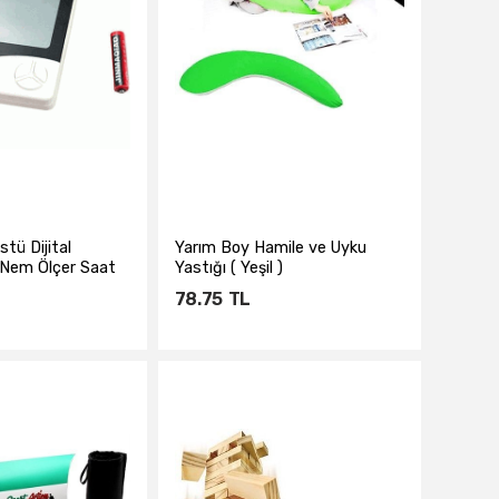
tü Dijital
Yarım Boy Hamile ve Uyku
Nem Ölçer Saat
Yastığı ( Yeşil )
78.75
TL
te Ekle
Sepete Ekle