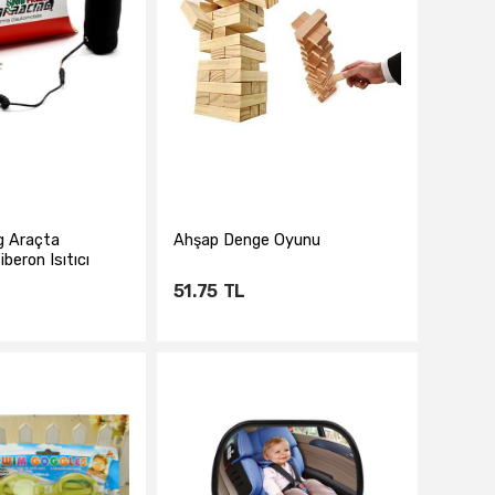
g Araçta
Ahşap Denge Oyunu
eron Isıtıcı
51.75
TL
te Ekle
Sepete Ekle