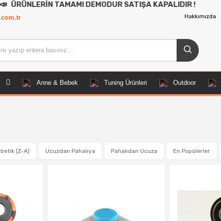
TAMAMI DEMODUR SATIŞA KAPALIDIR !
Hakkımızda
.com.tr
Anne & Bebek
Tuning Ürünleri
Outdoor
betik (Z-A)
Ucuzdan Pahalıya
Pahalıdan Ucuza
En Popülerler