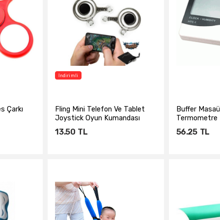
İndirimli
res Çarkı
Fling Mini Telefon Ve Tablet
Buffer Masaüs
Joystick Oyun Kumandası
Termometre 
13.50
TL
56.25
TL
e
Sepete Ekle
Sepe