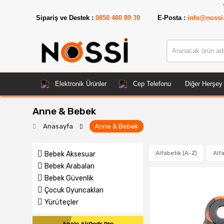
📣
ÜRÜNLERİN 
Sipariş ve Destek :
0850 480 89 39
E-Posta :
info@nossi
Elektronik Ürünler
Cep Telefonu
Diğer Herşey
Anne & Bebek
Anasayfa
Anne & Bebek
Alfabetik (A-Z)
Alfa
Bebek Aksesuar
Bebek Arabaları
Bebek Güvenlik
Çocuk Oyuncakları
Yürüteçler