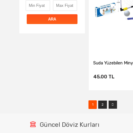
ARA
Suda Yüzebilen Miny
45.00
TL
Sepete Ekl
1
2
Güncel Döviz Kurları