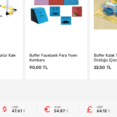
atür Kale
Buffer Facebank Para Yiyen
Buffer Kulak 
Kumbara
Gözlüğü (Çoc
90.00
TL
22.50
TL
e
Sepete Ekle
Sepe
USD
EUR
GBP
47.61
54.87
64.12