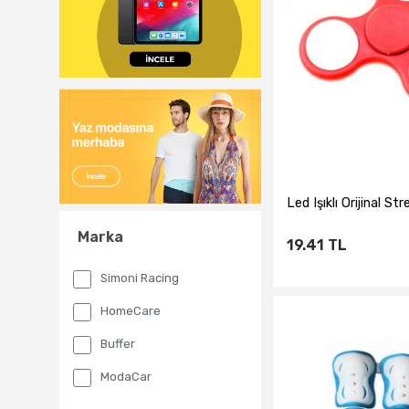
Led Işıklı Orijinal St
Marka
19.41
TL
Simoni Racing
HomeCare
Sepete Ekl
Buffer
ModaCar