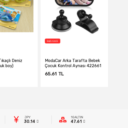
İndirimli
Tıkaçlı Deniz
ModaCar Arka Tarafta Bebek
uk boy)
Çocuk Kontrol Aynası 422661
65.61
TL
te Ekle
Sepete Ekle
JPY
1GALTIN
30.14
47.61