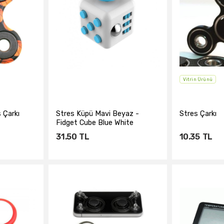
Vitrin Ürünü
s Çarkı
Stres Küpü Mavi Beyaz -
Stres Çarkı
Fidget Cube Blue White
31.50
TL
10.35
TL
e
Sepete Ekle
Sepe