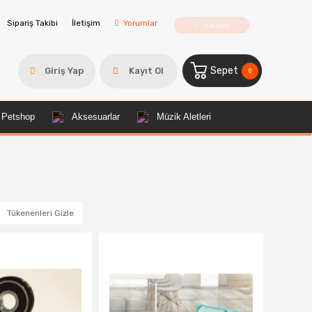
Sipariş Takibi
İletişim
Yorumlar
Yardım
Sepet
Giriş Yap
Kayıt Ol
0
Petshop
Aksesuarlar
Müzik Aletleri
Tükenenleri Gizle