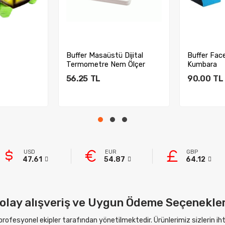
Buffer Masaüstü Dijital
Buffer Fac
Termometre Nem Ölçer
Kumbara
Saat
56.25
TL
90.00
TL
kle
Sepete Ekle
Sep
USD
EUR
GBP
47.61
54.87
64.12
olay alışveriş ve Uygun Ödeme Seçenekler
 profesyonel ekipler tarafından yönetilmektedir. Ürünlerimiz sizlerin i