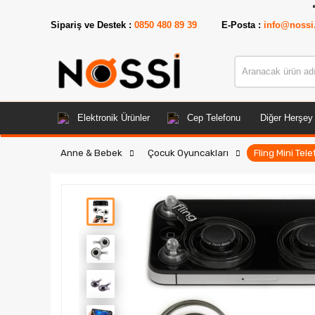
📣
ÜRÜNLER
Sipariş ve Destek :
0850 480 89 39
E-Posta :
info@nossi
Elektronik Ürünler
Cep Telefonu
Diğer Herşey
Anne & Bebek
Çocuk Oyuncakları
Fling Mini Te