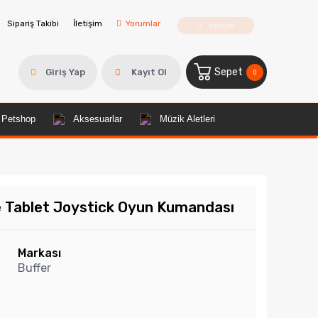
Sipariş Takibi
İletişim
Yorumlar
Yardım
Sepet
Giriş Yap
Kayıt Ol
0
Petshop
Aksesuarlar
Müzik Aletleri
Ve Tablet Joystick Oyun Kumandası
Markası
Buffer