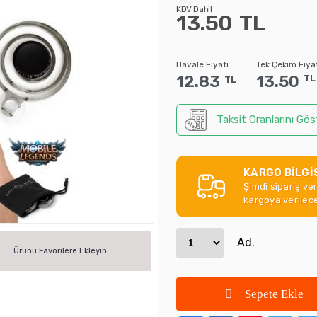
KDV Dahil
13.50
TL
Havale Fiyatı
Tek Çekim Fiya
12.83
13.50
TL
TL
Taksit Oranlarını Gös
KARGO BİLGİ
Şimdi sipariş ve
kargoya verilece
Ad.
Ürünü Favorilere Ekleyin
Sepete Ekle