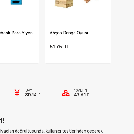
ebank Para Yiyen
Ahşap Denge Oyunu
Yeni N
Baby 
51.75
TL
33.9
ete Ekle
Sepete Ekle
JPY
1GALTIN
30.14
47.61
i!
htiyaçları doğrultusunda, kullanıcı testlerinden geçerek