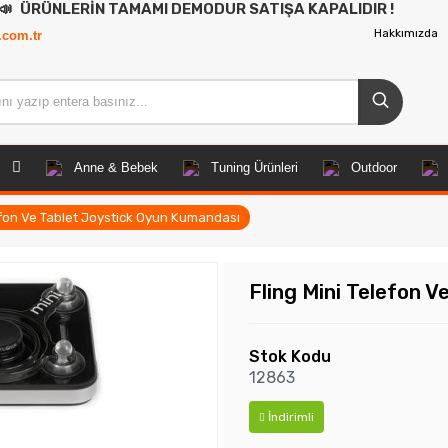
İN TAMAMI DEMODUR SATIŞA KAPALIDIR !
Hakkımızda
.com.tr
Anne & Bebek
Tuning Ürünleri
Outdoor
lefon Ve Tablet Joystick Oyun Kumandası
Fling Mini Telefon 
Stok Kodu
12863
İndirimli