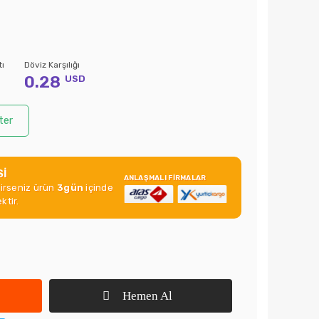
tı
Döviz Karşılığı
0.28
USD
ter
Sİ
ANLAŞMALI FİRMALAR
rirseniz ürün
3gün
içinde
ktir.
Hemen Al