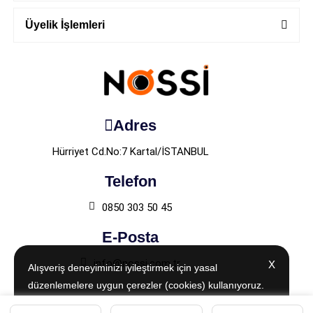
Üyelik İşlemleri
Adres
Hürriyet Cd.No:7 Kartal/İSTANBUL
Telefon
0850 303 50 45
E-Posta
info@nossi.com.tr
X
X
Alışveriş deneyiminizi iyileştirmek için yasal
Alışveriş deneyiminizi iyileştirmek için yasal
düzenlemelere uygun çerezler (cookies) kullanıyoruz.
düzenlemelere uygun çerezler (cookies) kullanıyoruz.
Detaylı bilgiye
Detaylı bilgiye
Aydınlatma Metni
Aydınlatma Metni
sayfamızdan
sayfamızdan