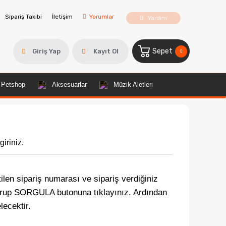
Sipariş Takibi
İletişim
Yorumlar
Yardım
Sepet
Giriş Yap
Kayıt Ol
0
Petshop
Aksesuarlar
Müzik Aletleri
giriniz.
etilen sipariş numarası ve sipariş verdiğiniz
durup SORGULA butonuna tıklayınız. Ardından
lecektir.