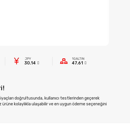
JPY
1GALTIN
30.14
47.61
i!
htiyaçları doğrultusunda, kullanıcı testlerinden geçerek
z ürüne kolaylıkla ulaşabilir ve en uygun ödeme seçeneğini