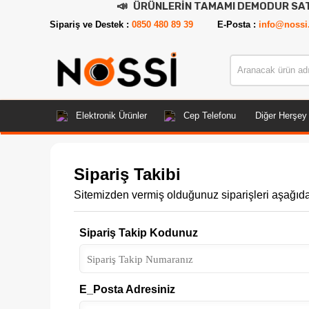
📣
ÜRÜNLERİN TAMAMI DEMODUR SATIŞA KA
Sipariş ve Destek :
0850 480 89 39
E-Posta :
info@nossi
Elektronik Ürünler
Cep Telefonu
Diğer Herşey
Sipariş Takibi
Sitemizden vermiş olduğunuz siparişleri aşağıdaki 
Sipariş Takip Kodunuz
E_Posta Adresiniz