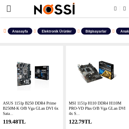
LERİN TAMAMI DEMODUR SATIŞA KAPALIDIR !
Anasayfa
Elektronik Ürünler
Bilgisayarlar
Anak
ASUS 1151p B250 DDR4 Prime
MSI 1151p H110 DDR4 H110M
B250M-K O/B Vga GLan DVI 6x
PRO-VD Plus O/B Vga GLan DVI
Sata...
4x S...
119.48
TL
122.79
TL