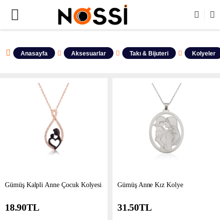
📣
ÜRÜNLERİN TAMAMI DEMODUR SATIŞA KAPALIDIR !
Anasayfa
Aksesuarlar
Takı & Bijuteri
Kolyeler
Gümüş Kalpli Anne Çocuk Kolyesi
​Gümüş Anne Kız Kolye
18.90
TL
31.50
TL