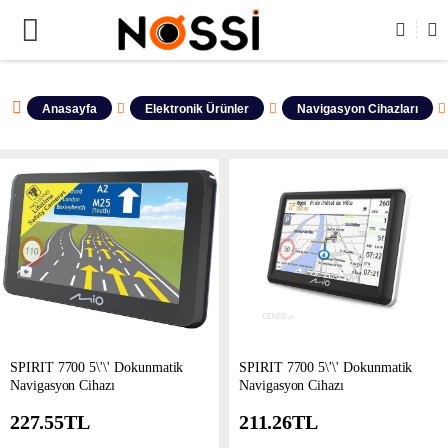
RÜNLERİN TAMAMI DEMODUR SATIŞA KAPALIDIR !
Anasayfa
Elektronik Ürünler
Navigasyon Cihazları
SPIRIT 7700 5\'\' Dokunmatik
SPIRIT 7700 5\'\' Dokunmatik
Navigasyon Cihazı
Navigasyon Cihazı
227.55
TL
211.26
TL