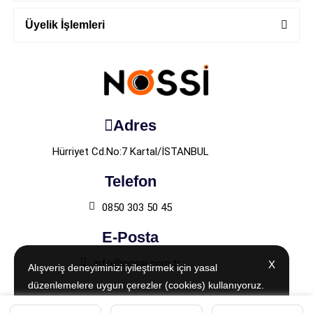
Üyelik İşlemleri
Adres
Hürriyet Cd.No:7 Kartal/İSTANBUL
Telefon
0850 303 50 45
E-Posta
info@nossi.com.tr
X
X
Alışveriş deneyiminizi iyileştirmek için yasal
Alışveriş deneyiminizi iyileştirmek için yasal
düzenlemelere uygun çerezler (cookies) kullanıyoruz.
düzenlemelere uygun çerezler (cookies) kullanıyoruz.
Detaylı bilgiye
Detaylı bilgiye
Aydınlatma Metni
Aydınlatma Metni
sayfamızdan
sayfamızdan