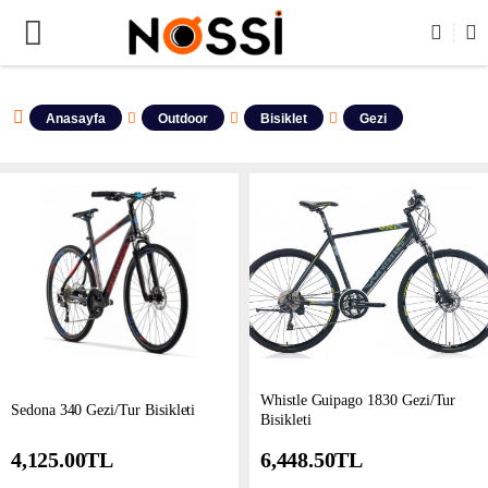
ÜNLERİN TAMAMI DEMODUR SATIŞA KAPALIDIR !
Anasayfa
Outdoor
Bisiklet
Gezi
Whistle Guipago 1830 Gezi/Tur
Sedona 340 Gezi/Tur Bisikleti
Bisikleti
4,125.00
TL
6,448.50
TL