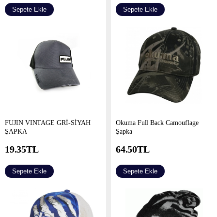
Sepete Ekle
Sepete Ekle
FUJIN VINTAGE GRİ-SİYAH
Okuma Full Back Camouflage
ŞAPKA
Şapka
19.35
TL
64.50
TL
Sepete Ekle
Sepete Ekle