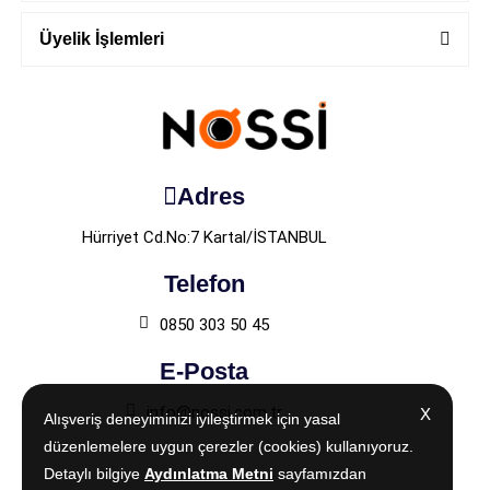
Üyelik İşlemleri
Adres
Hürriyet Cd.No:7 Kartal/İSTANBUL
Telefon
0850 303 50 45
E-Posta
info@nossi.com.tr
X
X
Alışveriş deneyiminizi iyileştirmek için yasal
Alışveriş deneyiminizi iyileştirmek için yasal
düzenlemelere uygun çerezler (cookies) kullanıyoruz.
düzenlemelere uygun çerezler (cookies) kullanıyoruz.
Detaylı bilgiye
Detaylı bilgiye
Aydınlatma Metni
Aydınlatma Metni
sayfamızdan
sayfamızdan