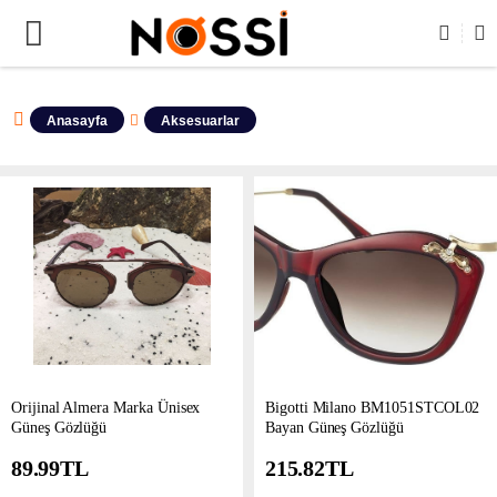
📣
ÜRÜNLERİN TAMAMI DEMODUR SATIŞA KAPALIDIR !
Anasayfa
Aksesuarlar
Orijinal Almera Marka Ünisex
Bigotti Milano BM1051STCOL02
Güneş Gözlüğü
Bayan Güneş Gözlüğü
89.99
TL
215.82
TL