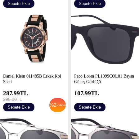
Sepete Ekle
Sepete Ekle
Daniel Klein 011485B Erkek Kol
Paco Loren PL1099COL01 Bayan
Saati
Güneş Gözlüğü
287.99
TL
107.99
TL
295.00
TL
%
2
İndirim
Sepete Ekle
Sepete Ekle