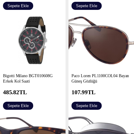
Sepete Ekle
Sepete Ekle
Bigotti Milano BGT010608G
Paco Loren PL1100COL04 Bayan
Erkek Kol Saati
Güneş Gözlüğü
485.82
TL
107.99
TL
Sepete Ekle
Sepete Ekle