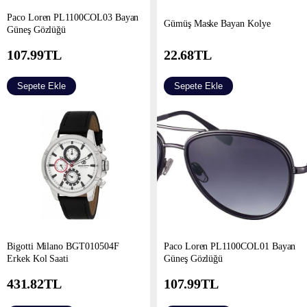
Paco Loren PL1100COL03 Bayan
Gümüş Maske Bayan Kolye
Güneş Gözlüğü
107.99
TL
22.68
TL
Sepete Ekle
Sepete Ekle
Bigotti Milano BGT010504F
Paco Loren PL1100COL01 Bayan
Erkek Kol Saati
Güneş Gözlüğü
431.82
TL
107.99
TL