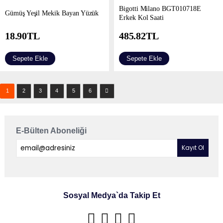
Bigotti Milano BGT010718E
​Gümüş Yeşil Mekik Bayan Yüzük
Erkek Kol Saati
18.90
TL
485.82
TL
Sepete Ekle
Sepete Ekle
1
2
3
4
5
6
E-Bülten Aboneliği
Sosyal Medya`da Takip Et