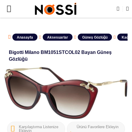
ERİN TAMAMI DEMODUR SATIŞA KAPALIDIR !
Anasayfa
Aksesuarlar
Güneş Gözlüğü
Kadın
Bigotti Milano BM1051STCOL02 Bayan Güneş
Gözlüğü
Karşılaştırma Listenize
Ürünü Favorilere Ekleyin
Ekleyin