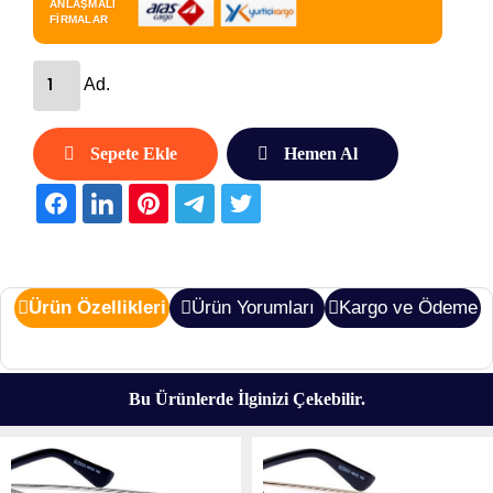
ANLAŞMALI
FİRMALAR
Ad.
Sepete Ekle
Hemen Al
Ürün Özellikleri
Ürün Yorumları
Kargo ve Ödeme
Bu Ürünlerde İlginizi Çekebilir.