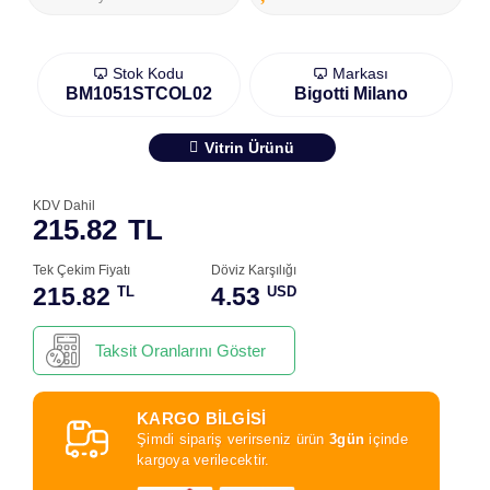
Stok Kodu
Markası
BM1051STCOL02
Bigotti Milano
Vitrin Ürünü
KDV Dahil
215.82
TL
Tek Çekim Fiyatı
Döviz Karşılığı
215.82
4.53
TL
USD
Taksit Oranlarını Göster
KARGO BİLGİSİ
Şimdi sipariş verirseniz ürün
3gün
içinde
kargoya verilecektir.