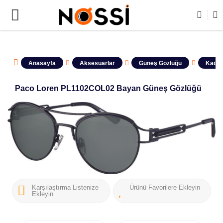
📣
ÜRÜNLERİN TAMAMI DEMODUR SATIŞA KAPALIDIR !
Anasayfa
Aksesuarlar
Güneş Gözlüğü
Kadın
Paco Loren PL1102COL02 Bayan Güneş Gözlüğü
Karşılaştırma Listenize
Ürünü Favorilere Ekleyin
Ekleyin