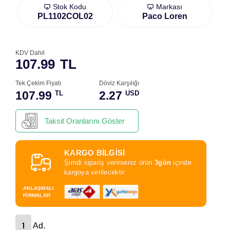
Stok Kodu
Markası
PL1102COL02
Paco Loren
KDV Dahil
107.99
TL
Tek Çekim Fiyatı
Döviz Karşılığı
107.99
2.27
TL
USD
Taksit Oranlarını Göster
KARGO BİLGİSİ
Şimdi sipariş verirseniz ürün
3gün
içinde
kargoya verilecektir.
ANLAŞMALI
FİRMALAR
Ad.