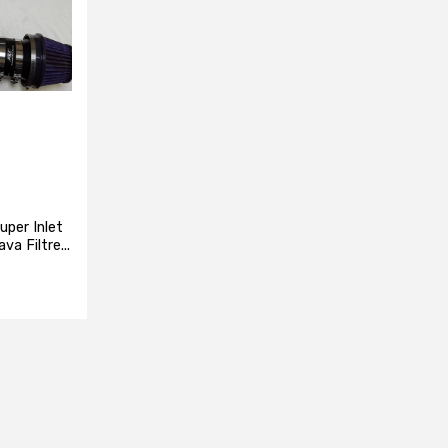
uper Inlet
a Filtre...
e