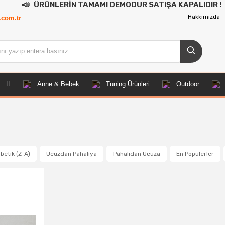

ÜRÜNLERİN TAMAMI DEMODUR SATIŞA KAPALIDIR !
Hakkımızda
.com.tr
Anne & Bebek
Tuning Ürünleri
Outdoor
betik (Z-A)
Ucuzdan Pahalıya
Pahalıdan Ucuza
En Popülerler