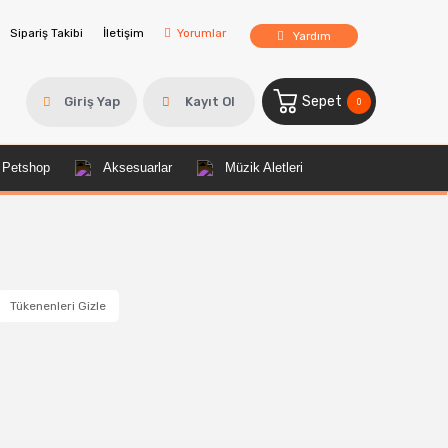
Sipariş Takibi
İletişim
Yorumlar
Yardım
Sepet
Giriş Yap
Kayıt Ol
0
Petshop
Aksesuarlar
Müzik Aletleri
Tükenenleri Gizle