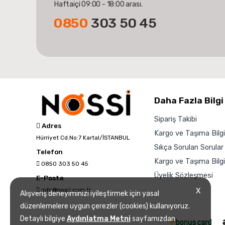
Haftaiçi 09:00 - 18:00 arası.
0850
303 50 45
Daha Fazla Bilgi
Sipariş Takibi
Adres
Kargo ve Taşıma Bilgil
Hürriyet Cd.No:7 Kartal/İSTANBUL
Sıkça Sorulan Sorular
Telefon
Kargo ve Taşıma Bilgil
0850 303 50 45
Üyelik Sözleşmesi
E-Posta
info@nossi.com.tr
X
Alışveriş deneyiminizi iyileştirmek için yasal
düzenlemelere uygun çerezler (cookies) kullanıyoruz.
Detaylı bilgiye
Aydınlatma Metni
sayfamızdan