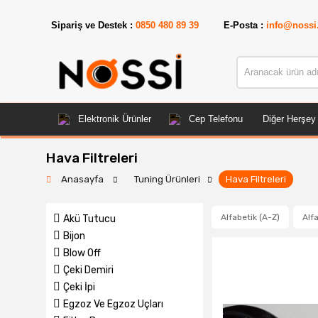

Sipariş ve Destek :
0850 480 89 39
E-Posta :
info@nossi
Elektronik Ürünler
Cep Telefonu
Diğer Herşey
Hava Filtreleri
Anasayfa
Tuning Ürünleri
Hava Filtreleri
Alfabetik (A-Z)
Alfa
Akü Tutucu
Bijon
Blow Off
Çeki Demiri
Çeki İpi
Egzoz Ve Egzoz Uçları