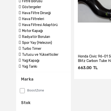
Filtre Borusu
Göstergeler
Hava Filtre Dirseği
Hava Filtreleri
Hava Filtresi Adaptörü
Motor Kapağı
Radyatör Boruları
Spor Yay (Helezon)
Turbo Timer
Tutucu ve Yükselticiler
Honda Civic 96-01 S
Yağ Kapağı
Blitz Carbon Tube Hav
Yağ Tankı
663.00
TL
Marka
Sepete Ekl
BoostZone
Stok