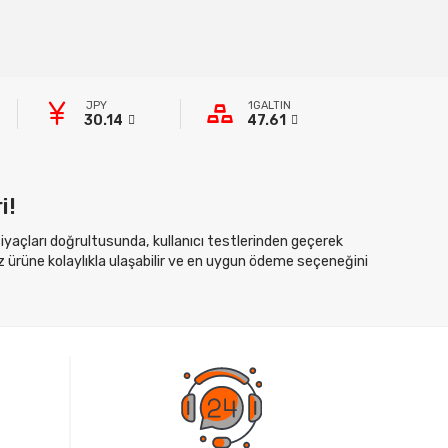
JPY
1GALTIN
30.14
47.61
i!
htiyaçları doğrultusunda, kullanıcı testlerinden geçerek
z ürüne kolaylıkla ulaşabilir ve en uygun ödeme seçeneğini