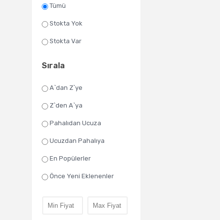
Tümü
Stokta Yok
Stokta Var
Sırala
A`dan Z`ye
Z`den A`ya
Pahalıdan Ucuza
Ucuzdan Pahalıya
En Popülerler
Önce Yeni Eklenenler