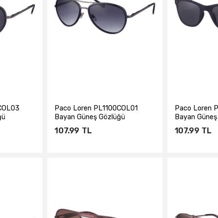
0COL03
Paco Loren PL1100COL01
Paco Loren 
ğü
Bayan Güneş Gözlüğü
Bayan Güneş
107.99
TL
107.99
TL
e
Sepete Ekle
Sepe