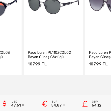
1COL03
Paco Loren PL1102COL02
Paco Loren 
ğü
Bayan Güneş Gözlüğü
Bayan Güneş
107.99
TL
107.99
TL
e
Sepete Ekle
Sepe
USD
EUR
GBP
47.61
54.87
64.12