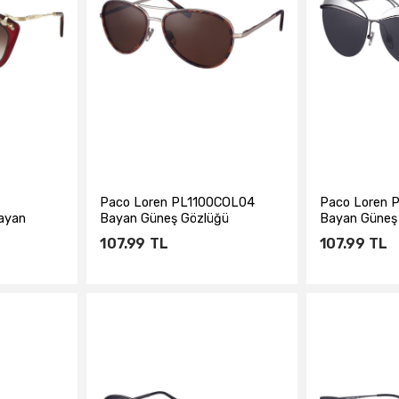
Paco Loren PL1100COL04
Paco Loren 
ayan
Bayan Güneş Gözlüğü
Bayan Güneş
107.99
TL
107.99
TL
e
Sepete Ekle
Sepe