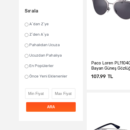
Sırala
A`dan Z`ye
Z`den A`ya
Pahalıdan Ucuza
Ucuzdan Pahalıya
Paco Loren PL110
En Popülerler
Bayan Güneş Gözlü
107.99
TL
Önce Yeni Eklenenler
Sepete Ekl
ARA