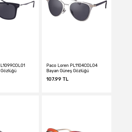
PL1099COL01
Paco Loren PL1104COL04
 Gözlüğü
Bayan Güneş Gözlüğü
107.99
TL
te Ekle
Sepete Ekle