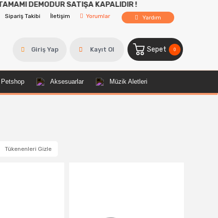
UR SATIŞA KAPALIDIR !
Sipariş Takibi
İletişim
Yorumlar
Yardım
Sepet
Giriş Yap
Kayıt Ol
0
Petshop
Aksesuarlar
Müzik Aletleri
Tükenenleri Gizle