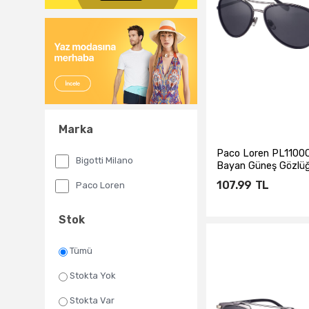
Marka
Paco Loren PL110
Bigotti Milano
Bayan Güneş Gözlü
107.99
TL
Paco Loren
Stok
Sepete Ekl
Tümü
Stokta Yok
Stokta Var