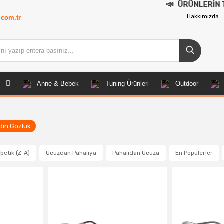
📣
ÜRÜNLERİN TAMAMI DEMOD
Hakkımızda
.com.tr
Anne & Bebek
Tuning Ürünleri
Outdoor
dın Gözlük
betik (Z-A)
Ucuzdan Pahalıya
Pahalıdan Ucuza
En Popülerler