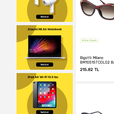
Vitrin Ürünü
Bigotti Milano
BM1051STCOL02 B
Güneş Gözlüğü
215.82
TL
Sepete Ekl