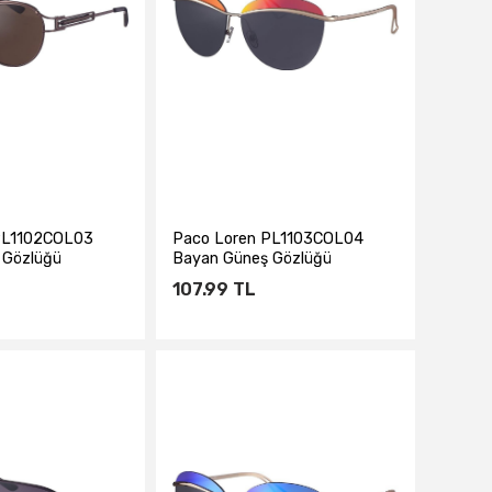
PL1102COL03
Paco Loren PL1103COL04
 Gözlüğü
Bayan Güneş Gözlüğü
107.99
TL
te Ekle
Sepete Ekle