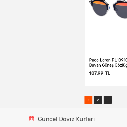
Paco Loren PL109
Bayan Güneş Gözlü
107.99
TL
Sepete Ekl
1
2
Güncel Döviz Kurları