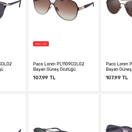
İndirimli
4COL02
Paco Loren PL1109COL02
Paco Loren 
ğü
Bayan Güneş Gözlüğü
Bayan Güneş
107.99
TL
107.99
TL
e
Sepete Ekle
Sepe