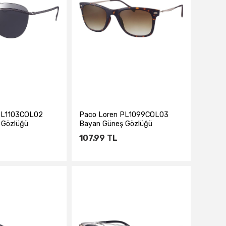
PL1103COL02
Paco Loren PL1099COL03
 Gözlüğü
Bayan Güneş Gözlüğü
107.99
TL
te Ekle
Sepete Ekle