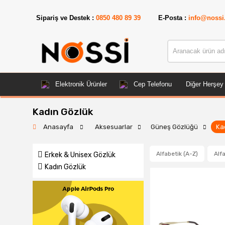
Sipariş ve Destek :
0850 480 89 39
E-Posta :
info@nossi
Elektronik Ürünler
Cep Telefonu
Diğer Herşey
Kadın Gözlük
Anasayfa
Aksesuarlar
Güneş Gözlüğü
Ka
Alfabetik (A-Z)
Alfa
Erkek & Unisex Gözlük
Kadın Gözlük