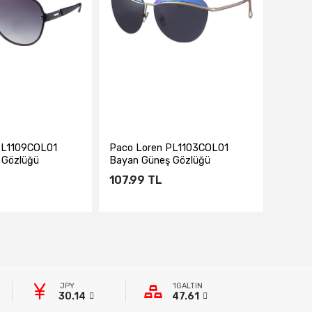
PL1109COL01
Paco Loren PL1103COL01
 Gözlüğü
Bayan Güneş Gözlüğü
107.99
TL
te Ekle
Sepete Ekle
JPY
1GALTIN
30.14
47.61