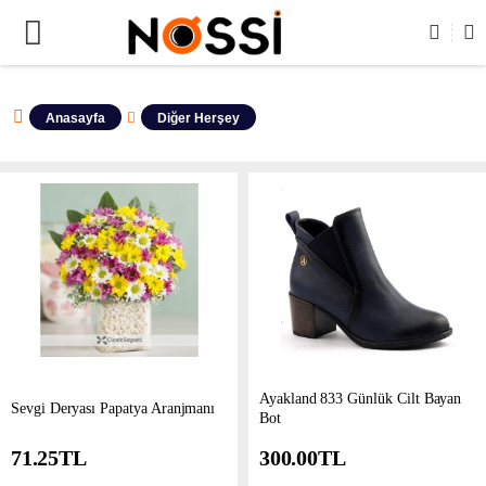
RİN TAMAMI DEMODUR SATIŞA KAPALIDIR !
Anasayfa
Diğer Herşey
Ayakland 833 Günlük Cilt Bayan
Sevgi Deryası Papatya Aranjmanı
Bot
71.25
TL
300.00
TL