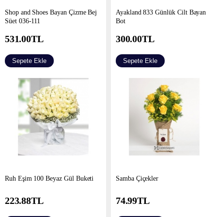
Shop and Shoes Bayan Çizme Bej
Ayakland 833 Günlük Cilt Bayan
Süet 036-111
Bot
531.00
TL
300.00
TL
Sepete Ekle
Sepete Ekle
Ruh Eşim 100 Beyaz Gül Buketi
Samba Çiçekler
223.88
TL
74.99
TL