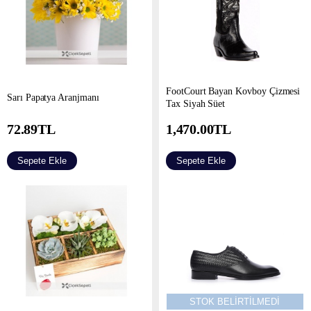
FootCourt Bayan Kovboy Çizmesi
Sarı Papatya Aranjmanı
Tax Siyah Süet
72.89
TL
1,470.00
TL
Sepete Ekle
Sepete Ekle
STOK BELİRTİLMEDİ