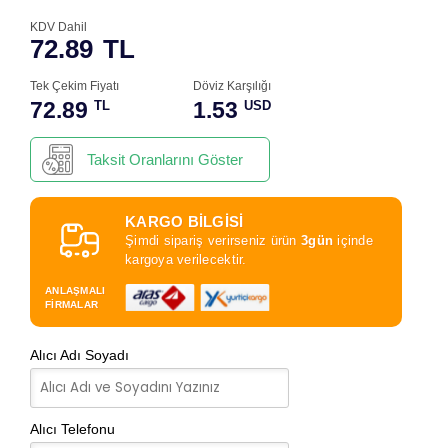
KDV Dahil
72.89
TL
Tek Çekim Fiyatı
Döviz Karşılığı
72.89
1.53
TL
USD
Taksit Oranlarını Göster
KARGO BİLGİSİ
Şimdi sipariş verirseniz ürün
3gün
içinde
kargoya verilecektir.
ANLAŞMALI
FİRMALAR
Alıcı Adı Soyadı
Alıcı Telefonu