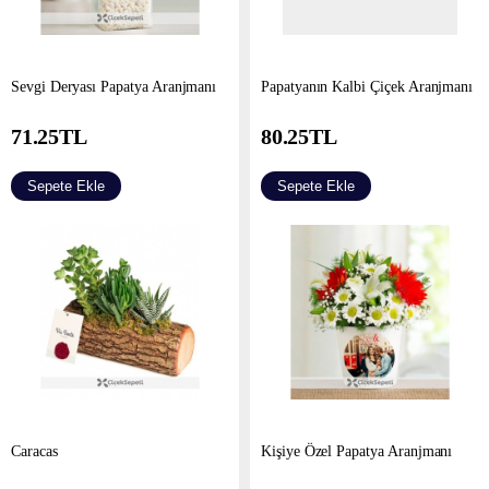
Sevgi Deryası Papatya Aranjmanı
Papatyanın Kalbi Çiçek Aranjmanı
71.25
TL
80.25
TL
Sepete Ekle
Sepete Ekle
Caracas
Kişiye Özel Papatya Aranjmanı