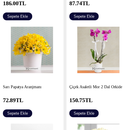
186.00
TL
87.74
TL
Sepete Ekle
Sepete Ekle
Sarı Papatya Aranjmanı
Çiçek Asaletli Mor 2 Dal Orkide
72.89
TL
150.75
TL
Sepete Ekle
Sepete Ekle