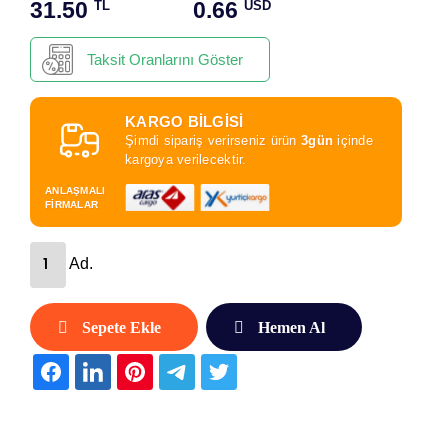
31.50
0.66
TL
USD
Taksit Oranlarını Göster
KARGO BİLGİSİ
Şimdi sipariş verirseniz ürün
3gün
içinde
kargoya verilecektir.
ANLAŞMALI
FİRMALAR
Ad.
Sepete Ekle
Hemen Al