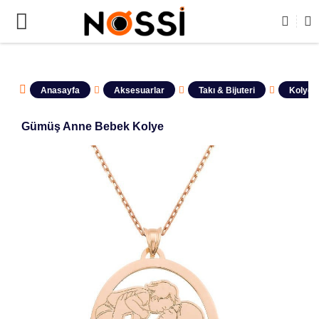
📣
ÜRÜNLERİN TAMAMI DEMODUR SATIŞA KAPALIDIR !
Anasayfa
Aksesuarlar
Takı & Bijuteri
Kolyele
​Gümüş Anne Bebek Kolye