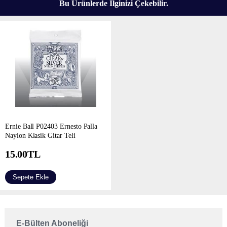
Bu Ürünlerde İlginizi Çekebilir.
Ernie Ball P02403 Ernesto Palla
Naylon Klasik Gitar Teli
15.00
TL
Sepete Ekle
E-Bülten Aboneliği