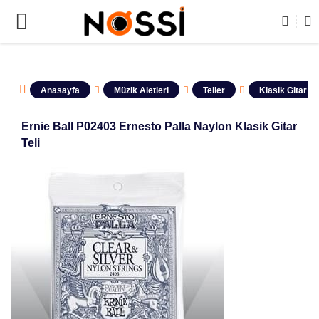
📣
ÜRÜNLERİN TAMAMI DEMODUR SATIŞA KA
Anasayfa
Müzik Aletleri
Teller
Klasik Gitar Tel
Ernie Ball P02403 Ernesto Palla Naylon Klasik Gitar
Teli