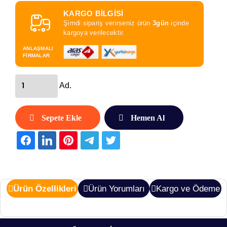
KARGO BİLGİSİ
Şimdi sipariş verirseniz ürün
3gün
içinde
kargoya verilecektir.
ANLAŞMALI
FİRMALAR
Ad.
Sepete Ekle
Hemen Al
Ürün Özellikleri
Ürün Yorumları
Kargo ve Ödeme