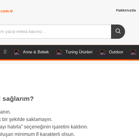
Hakkımızda
.com.tr
Anne & Bebek
Tuning Ürünleri
Outdoor
l sağlarım?
lanın.
ık bir şekilde saklamayın.
yı hatırla” seçeneğinin işaretini kaldırın.
 oluşan minimum 8 karakterli olsun.