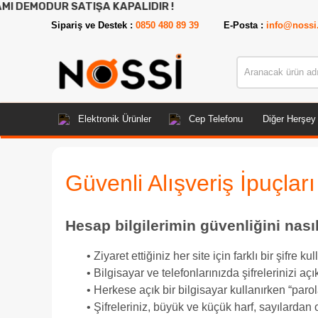
 SATIŞA KAPALIDIR !
Sipariş ve Destek :
0850 480 89 39
E-Posta :
info@nossi
Elektronik Ürünler
Cep Telefonu
Diğer Herşey
Güvenli Alışveriş İpuçları
Hesap bilgilerimin güvenliğini nası
• Ziyaret ettiğiniz her site için farklı bir şifre kul
• Bilgisayar ve telefonlarınızda şifrelerinizi aç
• Herkese açık bir bilgisayar kullanırken “parola
• Şifreleriniz, büyük ve küçük harf, sayılardan