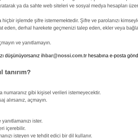
ratarak ya da sahte web siteleri ve sosyal medya hesapları üzer
 hiçbir işlemde şifre istememektedir. Şifre ve parolanızı kimsey
 eden, derhal harekete geçmenizi talep eden, ekler veya bağlantı
açmayın ve yanıtlamayın.
ınızı düşünüyorsanız
ihbar@nossi.com.tr
hesabına e-posta gönde
ıl tanırım?
a numaranız gibi kişisel verileri istemeyecektir.
saj alırsanız, açmayın.
e yanıtlamanızı ister.
i içerebilir.
ızı isteyen ve tehdit edici bir dil kullanır.