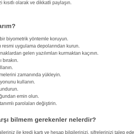
 kısıtlı olarak ve dikkatli paylaşın.
larım?
 bir biyometrik yöntemle koruyun.
ı resmi uygulama depolarından kurun.
naklardan gelen yazılımları kurmaktan kaçının.
ı bırakın.
llanın.
emelerini zamanında yükleyin.
iyonunu kullanın.
lundurun.
duğundan emin olun.
nımlı parolaları değiştirin.
arşı bilmem gerekenler nelerdir?
gileriniz ile kredi kartı ve hesap bilgilerinizi, şifrelerinizi tale