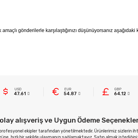
ık amaçlı gönderilerle karşılaştığınızı düşünüyorsanız aşağıdak
USD
EUR
GBP
47.61
54.87
64.12
olay alışveriş ve Uygun Ödeme Seçenekler
 profesyonel ekipler tarafından yönetilmektedir. Ürünlerimiz sizlerin i
ne, hızlı bir şekilde ulaşmanızı sağlamaktayız. Satın almak istediğini