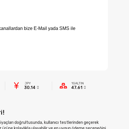
i kanallardan bize E-Mail yada SMS ile
JPY
1GALTIN
30.14
47.61
i!
htiyaçları doğrultusunda, kullanıcı testlerinden geçerek
z ürüne kolaylıkla ulaşabilir ve en uygun ödeme seçeneğini