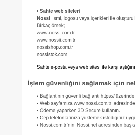
• Sahte web siteleri
Nossi
ismi, logosu veya içerikleri ile oluşturul
Birkaç örnek;
www-nossi.com.tr
www.nossii.com.tr
nossishop.com.tr
nossistok.com
Sahte e-posta veya web sitesi ile karşılaştığı
İşlem güvenliğini sağlamak için ne
• Bağlantının güvenli bağlantı https:// üzerin
• Web sayfamıza www.nossi.com.tr adresinden
• Ödeme yaparken 3D Secure kullanın.
• Cep telefonlarınıza yüklemek istediğiniz uy
• Nossi.com.tr’nin Nossi.net adresinden başka 