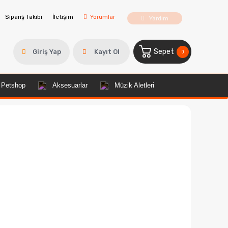
Sipariş Takibi
İletişim
Yorumlar
Yardım
Sepet
Giriş Yap
Kayıt Ol
0
Petshop
Aksesuarlar
Müzik Aletleri