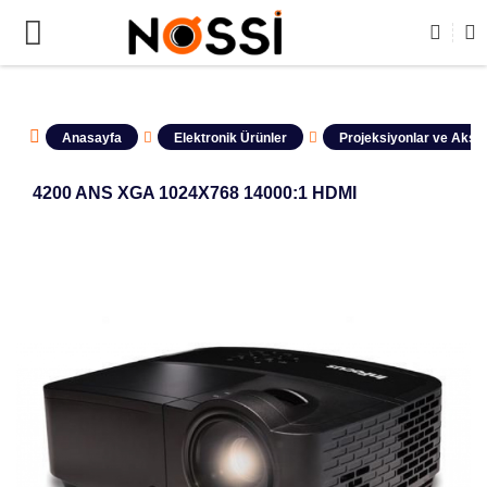
📣
ÜRÜNLERİN TAMAMI DEMODUR SATIŞA KAPALIDIR !
Anasayfa
Elektronik Ürünler
Projeksiyonlar ve Akseu
4200 ANS XGA 1024X768 14000:1 HDMI