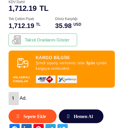
KDV Dahil
1,712.19
TL
Tek Çekim Fiyatı
Döviz Karşılığı
1,712.19
35.98
TL
USD
Taksit Oranlarını Göster
KARGO BİLGİSİ
Şimdi sipariş verirseniz ürün
3gün
içinde
kargoya verilecektir.
ANLAŞMALI
FİRMALAR
Ad.
Sepete Ekle
Hemen Al