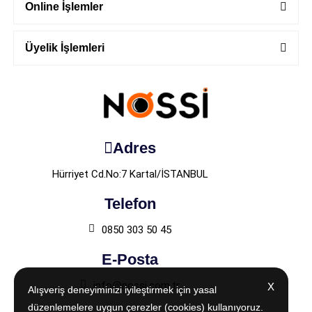
Online İşlemler
Üyelik İşlemleri
Adres
Hürriyet Cd.No:7 Kartal/İSTANBUL
Telefon
0850 303 50 45
E-Posta
info@nossi.com.tr
X
X
Alışveriş deneyiminizi iyileştirmek için yasal
Alışveriş deneyiminizi iyileştirmek için yasal
düzenlemelere uygun çerezler (cookies) kullanıyoruz.
düzenlemelere uygun çerezler (cookies) kullanıyoruz.