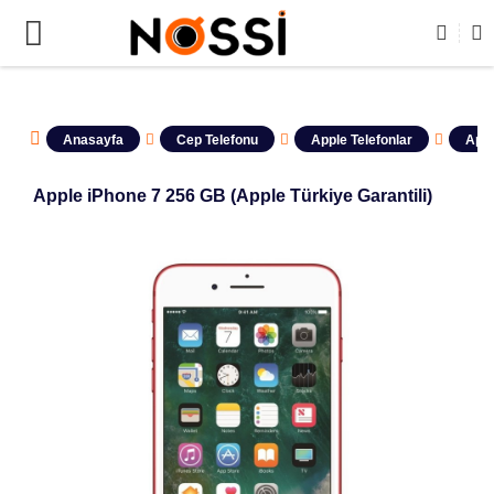

ÜRÜNLERİN TAMAMI DEMODUR SATIŞA KAPALIDIR !
Anasayfa
Cep Telefonu
Apple Telefonlar
Appl
Apple iPhone 7 256 GB (Apple Türkiye Garantili)