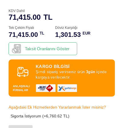
KDV Dahil
71,415.00
TL
Tek Çekim Fiyatı
Döviz Karşılığı
71,415.00
1,301.53
TL
EUR
Taksit Oranlarını Göster
KARGO BİLGİSİ
Şimdi sipariş verirseniz ürün
3gün
içinde
kargoya verilecektir.
ANLAŞMALI
FİRMALAR
Aşağıdaki Ek Hizmetlerden Yararlanmak İster misiniz?
Sigorta İstiyorum (+6,760.62 TL)