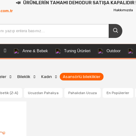
ÜRÜNLERİN TAMAMI DEMODUR SATIŞA KAPALIDIR !
Hakkımızda
.com.tr
Anne & Bebek
Tuning Ürünleri
Outdoor
eler
Bileklik
Kadın
Asansörlü bileklikler
betik (Z-A)
Ucuzdan Pahalıya
Pahalıdan Ucuza
En Popülerler