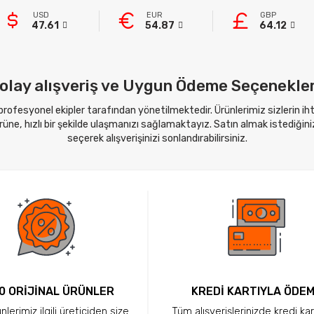
USD
EUR
GBP
47.61
54.87
64.12
olay alışveriş ve Uygun Ödeme Seçenekler
 profesyonel ekipler tarafından yönetilmektedir. Ürünlerimiz sizlerin i
ne, hızlı bir şekilde ulaşmanızı sağlamaktayız. Satın almak istediğini
seçerek alışverişinizi sonlandırabilirsiniz.
0 ORİJİNAL ÜRÜNLER
KREDİ KARTIYLA ÖDE
lerimiz ilgili üreticiden size
Tüm alışverişlerinizde kredi kar