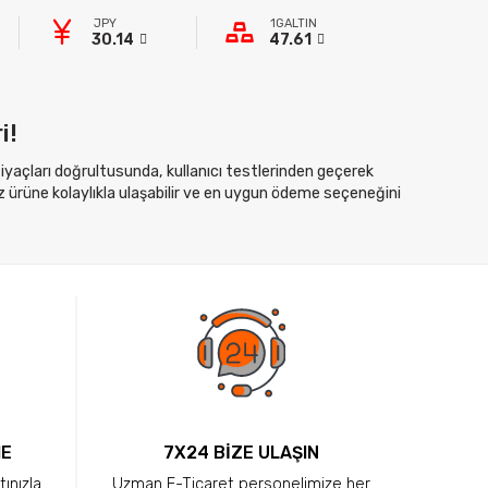
JPY
1GALTIN
30.14
47.61
i!
htiyaçları doğrultusunda, kullanıcı testlerinden geçerek
z ürüne kolaylıkla ulaşabilir ve en uygun ödeme seçeneğini
ME
7X24 BİZE ULAŞIN
tınızla
Uzman E-Ticaret personelimize her