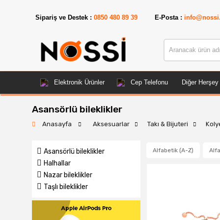
📣
Sipariş ve Destek :
0850 480 89 39
E-Posta :
info@nossi
Elektronik Ürünler
Cep Telefonu
Diğer Herşey
Asansörlü bileklikler
Anasayfa
Aksesuarlar
Takı & Bijuteri
Koly
Alfabetik (A-Z)
Alfa
Asansörlü bileklikler
Halhallar
Nazar bileklikler
Taşlı bileklikler