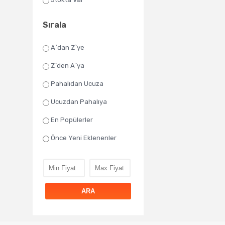
Sırala
A`dan Z`ye
Z`den A`ya
Pahalıdan Ucuza
Ucuzdan Pahalıya
En Popülerler
Önce Yeni Eklenenler
ARA