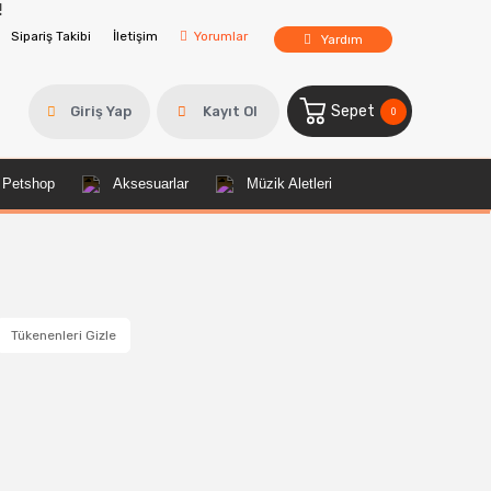
Sipariş Takibi
İletişim
Yorumlar
Yardım
Sepet
Giriş Yap
Kayıt Ol
0
Petshop
Aksesuarlar
Müzik Aletleri
Tükenenleri Gizle