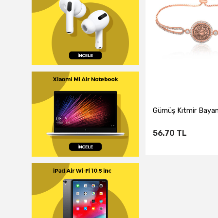
Gümüş Kıtmir Bayan 
56.70
TL
Sepete Ekl