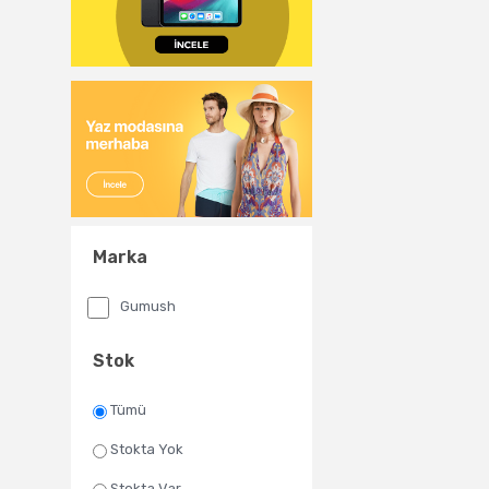
Marka
Gumush
Stok
Tümü
Stokta Yok
Stokta Var