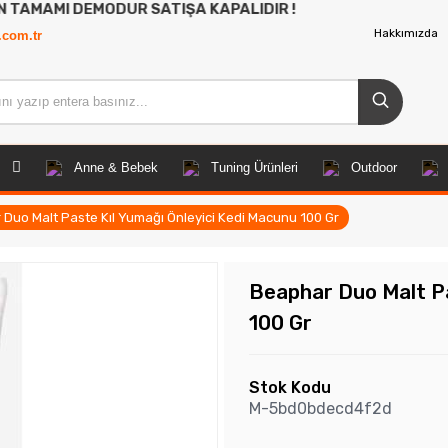
 DEMODUR SATIŞA KAPALIDIR !
Hakkımızda
.com.tr
Anne & Bebek
Tuning Ürünleri
Outdoor
Duo Malt Paste Kıl Yumağı Önleyici Kedi Macunu 100 Gr
Beaphar Duo Malt Pa
100 Gr
Stok Kodu
M-5bd0bdecd4f2d