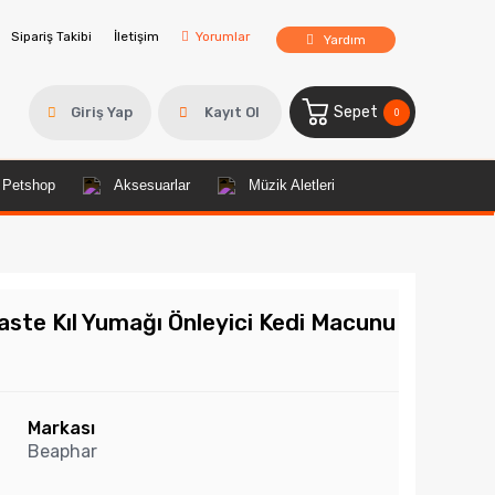
Sipariş Takibi
İletişim
Yorumlar
Yardım
Sepet
Giriş Yap
Kayıt Ol
0
Petshop
Aksesuarlar
Müzik Aletleri
ste Kıl Yumağı Önleyici Kedi Macunu
Markası
Beaphar