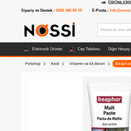
📣
ÜRÜNLERİN TAMAMI
Sipariş ve Destek :
0850 480 89 39
E-Posta :
info@nossi
Elektronik Ürünler
Cep Telefonu
Diğer Herşey
Petshop
Kedi
Vitamin ve Ek Besin
Beaphar 