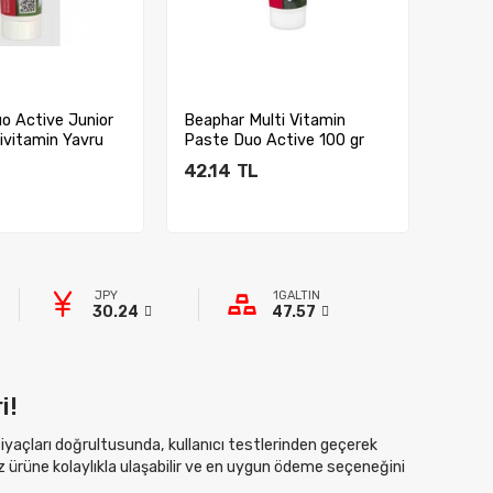
o Active Junior
Beaphar Multi Vitamin
Beaph
ivitamin Yavru
Paste Duo Active 100 gr
Yumağ
Macunu
42.14
TL
42.1
ete Ekle
Sepete Ekle
JPY
1GALTIN
30.24
47.57
i!
htiyaçları doğrultusunda, kullanıcı testlerinden geçerek
z ürüne kolaylıkla ulaşabilir ve en uygun ödeme seçeneğini