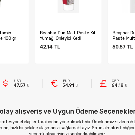
itamin
Beaphar Duo Malt Paste Kıl
Beaphar Du
e 100 gr
Yumağı Önleyici Kedi
Paste Mult
Macunu 100 ...
Kedi Mac...
42.14
TL
50.57
TL
kle
Sepete Ekle
Sep
USD
EUR
GBP
47.57
54.91
64.18
olay alışveriş ve Uygun Ödeme Seçenekler
 profesyonel ekipler tarafından yönetilmektedir. Ürünlerimiz sizlerin i
ne, hızlı bir şekilde ulaşmanızı sağlamaktayız. Satın almak istediğini
seçerek alışverişinizi sonlandırabilirsiniz.