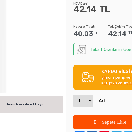
KDV Dahil
42.14
TL
Havale Fiyatı
Tek Çekim Fiya
40.03
42.14
T
TL
Taksit Oranlarını Gös
KARGO BİLGİ
Şimdi sipariş ve
kargoya verilece
Ad.
Ürünü Favorilere Ekleyin
Sepete Ekle