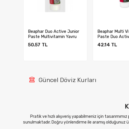
te Kıl
Beaphar Duo Active Junior
Beaphar Multi V
Paste Multivitamin Yavru
Paste Duo Activ
Kedi Mac...
50.57
TL
42.14
TL
Sepete Ekle
Sepete E
Güncel Döviz Kurları
K
Pratik ve hızlı alışveriş yapabilmeniz için tasarımımız
sunulmaktadır. Doğru yönlendirme ile aramış olduğunuz ürü