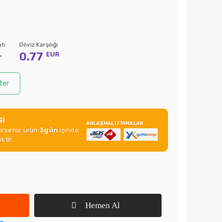
tı
Döviz Karşılığı
0.77
L
EUR
ter
Sİ
ANLAŞMALI FİRMALAR
rirseniz ürün
3gün
içinde
ktir.
Hemen Al