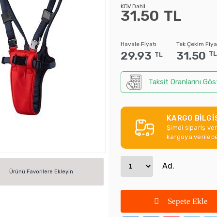
KDV Dahil
31.50
TL
Havale Fiyatı
Tek Çekim Fiya
29.93
31.50
TL
TL
Taksit Oranlarını Gös
KARGO BİLGİ
Şimdi sipariş ve
kargoya verilece
Ad.
Ürünü Favorilere Ekleyin
Sepete Ekle