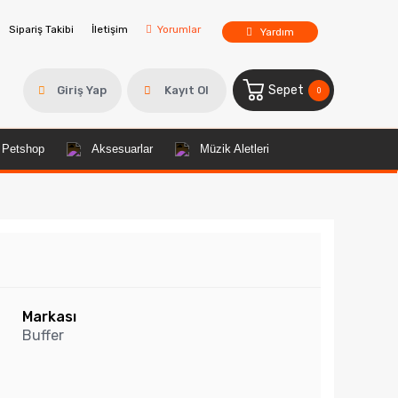
Sipariş Takibi
İletişim
Yorumlar
Yardım
Sepet
Giriş Yap
Kayıt Ol
0
Petshop
Aksesuarlar
Müzik Aletleri
Markası
Buffer