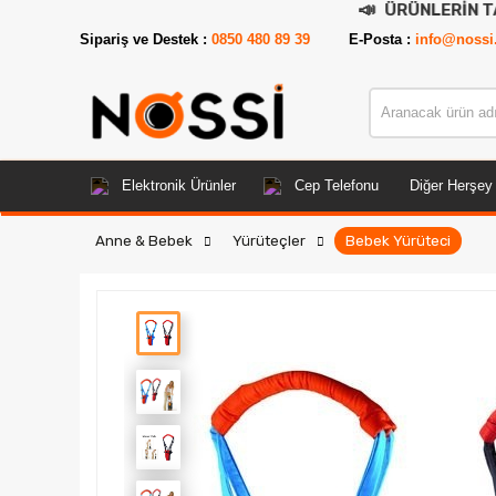
📣
ÜRÜNLERİN TAMAMI DEM
Sipariş ve Destek :
0850 480 89 39
E-Posta :
info@nossi
Elektronik Ürünler
Cep Telefonu
Diğer Herşey
Anne & Bebek
Yürüteçler
Bebek Yürüteci