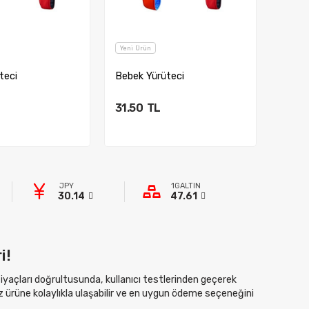
Yeni Ürün
Yeni Ü
teci
Bebek Yürüteci
Bebek
31.50
TL
31.5
ete Ekle
Sepete Ekle
JPY
1GALTIN
30.14
47.61
i!
htiyaçları doğrultusunda, kullanıcı testlerinden geçerek
z ürüne kolaylıkla ulaşabilir ve en uygun ödeme seçeneğini