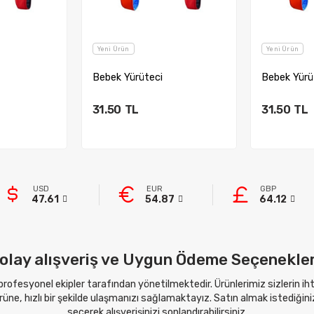
Yeni Ürün
Yeni Ürün
Bebek Yürüteci
Bebek Yürü
31.50
TL
31.50
TL
kle
Sepete Ekle
Sep
USD
EUR
GBP
47.61
54.87
64.12
olay alışveriş ve Uygun Ödeme Seçenekler
 profesyonel ekipler tarafından yönetilmektedir. Ürünlerimiz sizlerin i
ne, hızlı bir şekilde ulaşmanızı sağlamaktayız. Satın almak istediğini
seçerek alışverişinizi sonlandırabilirsiniz.