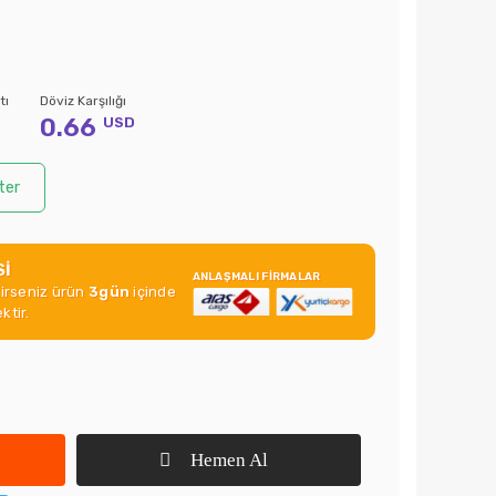
tı
Döviz Karşılığı
0.66
USD
ter
Sİ
ANLAŞMALI FİRMALAR
rirseniz ürün
3gün
içinde
ktir.
Hemen Al