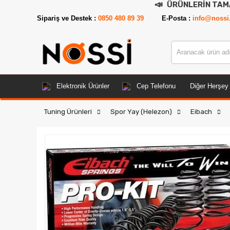
📣
ÜRÜNLERİN TAMAMI DEMODU
Sipariş ve Destek :
0850 480 89 39
E-Posta :
info@nossi
Elektronik Ürünler
Cep Telefonu
Diğer Herşey
Tuning Ürünleri
Spor Yay (Helezon)
Eibach