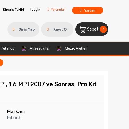
Sipariş Takibi
İletişim
Yorumlar
Yardım
Sepet
Giriş Yap
Kayıt Ol
0
Petshop
Aksesuarlar
Müzik Aletleri
m
I, 1.6 MPI 2007 ve Sonrası Pro Kit
Markası
Eibach