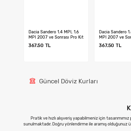
, 1.6
Dacia Sandero 1.4 MPI, 1.6
Dacia Sandero 1.
Pro Kit
MPI 2007 ve Sonrası Pro Kit
MPI 2007 ve Son
30 m...
30 m...
367.50
TL
367.50
TL
Sepete Ekle
Sepete E
Güncel Döviz Kurları
K
Pratik ve hızlı alışveriş yapabilmeniz için tasarımımız
sunulmaktadır. Doğru yönlendirme ile aramış olduğunuz ürü