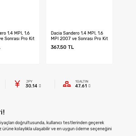
ro 1.4 MPI, 1.6
Dacia Sandero 1.4 MPI, 1.6
Dacia 
e Sonrası Pro Kit
MPI 2007 ve Sonrası Pro Kit
MPI 2
30 m...
30 m..
L
367.50
TL
367.
ete Ekle
Sepete Ekle
JPY
1GALTIN
30.14
47.61
i!
htiyaçları doğrultusunda, kullanıcı testlerinden geçerek
z ürüne kolaylıkla ulaşabilir ve en uygun ödeme seçeneğini