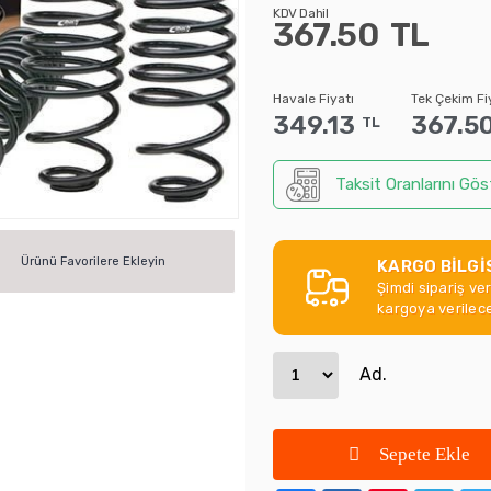
KDV Dahil
367.50
TL
Havale Fiyatı
Tek Çekim Fi
349.13
367.5
TL
Taksit Oranlarını Gös
Ürünü Favorilere Ekleyin
KARGO BİLGİ
Şimdi sipariş ve
kargoya verilece
Ad.
Sepete Ekle