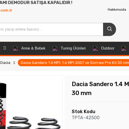
R SATIŞA KAPALIDIR !
Hakkımızda
.com.tr
Anne & Bebek
Tuning Ürünleri
Outdoor
Dacia
Dacia Sandero 1.4 MPI, 1.6 MPI 2007 ve Sonrası Pro Kit 30 m
Dacia Sandero 1.4 MP
30 mm
Stok Kodu
TPTA-42500