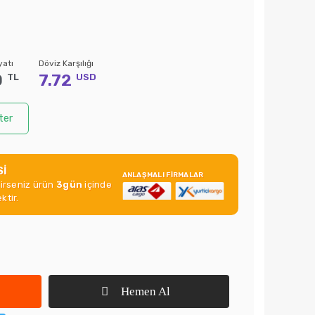
yatı
Döviz Karşılığı
0
7.72
TL
USD
ter
Sİ
ANLAŞMALI FİRMALAR
rirseniz ürün
3gün
içinde
ktir.
Hemen Al