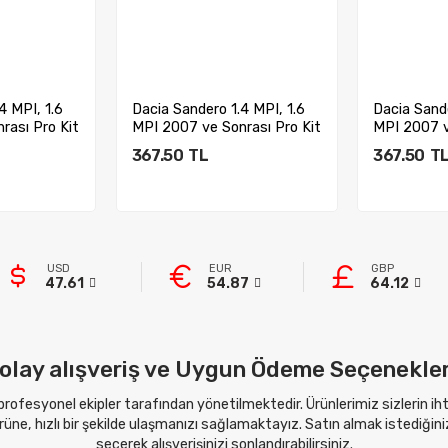
4 MPI, 1.6
Dacia Sandero 1.4 MPI, 1.6
Dacia Sande
rası Pro Kit
MPI 2007 ve Sonrası Pro Kit
MPI 2007 v
30 m...
30 m...
367.50
TL
367.50
T
kle
Sepete Ekle
Sep
USD
EUR
GBP
47.61
54.87
64.12
olay alışveriş ve Uygun Ödeme Seçenekler
 profesyonel ekipler tarafından yönetilmektedir. Ürünlerimiz sizlerin i
ne, hızlı bir şekilde ulaşmanızı sağlamaktayız. Satın almak istediğini
seçerek alışverişinizi sonlandırabilirsiniz.