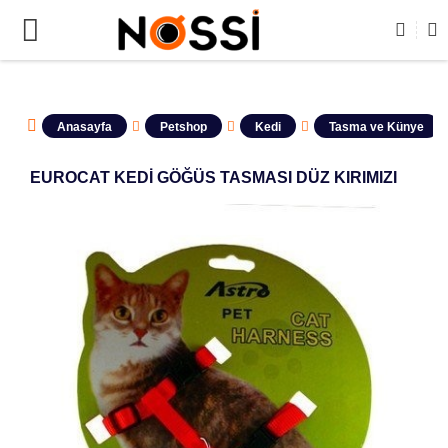
📣
ÜRÜNLERİN TAMAMI DEMODUR SATIŞA KA
Anasayfa
Petshop
Kedi
Tasma ve Künye
EUROCAT KEDİ GÖĞÜS TASMASI DÜZ KIRIMIZI