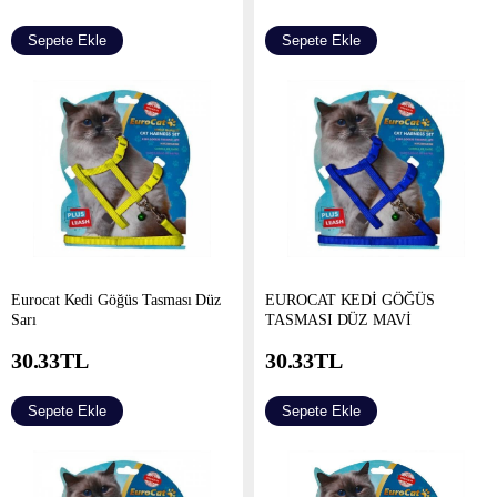
Sepete Ekle
Sepete Ekle
Eurocat Kedi Göğüs Tasması Düz
EUROCAT KEDİ GÖĞÜS
Sarı
TASMASI DÜZ MAVİ
30.33
TL
30.33
TL
Sepete Ekle
Sepete Ekle