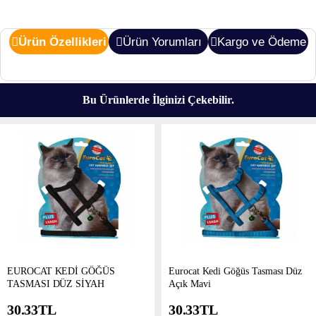
Ürün Özellikleri
Ürün Yorumları
Kargo ve Ödeme
Bu Ürünlerde İlginizi Çekebilir.
EUROCAT KEDİ GÖĞÜS
Eurocat Kedi Göğüs Tasması Düz
TASMASI DÜZ SİYAH
Açık Mavi
30.33
TL
30.33
TL