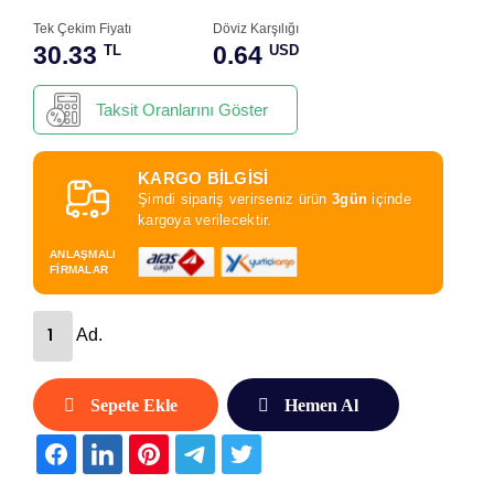
Tek Çekim Fiyatı
Döviz Karşılığı
30.33
0.64
TL
USD
Taksit Oranlarını Göster
KARGO BİLGİSİ
Şimdi sipariş verirseniz ürün
3gün
içinde
kargoya verilecektir.
ANLAŞMALI
FİRMALAR
Ad.
Sepete Ekle
Hemen Al