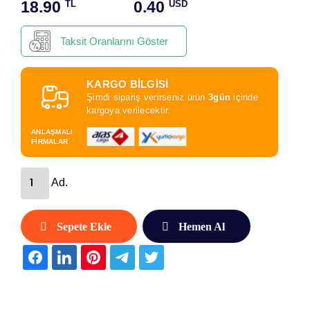
18.90
0.40
TL
USD
Taksit Oranlarını Göster
KARGO BİLGİSİ
Şimdi sipariş verirseniz ürün
3gün
içinde
kargoya verilecektir.
ANLAŞMALI
FİRMALAR
Ad.
Sepete Ekle
Hemen Al