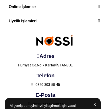
Online İşlemler
Üyelik İşlemleri
Adres
Hürriyet Cd.No:7 Kartal/İSTANBUL
Telefon
0850 303 50 45
E-Posta
info@nossi.com.tr
X
X
Alışveriş deneyiminizi iyileştirmek için yasal
Alışveriş deneyiminizi iyileştirmek için yasal