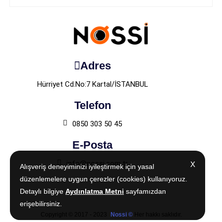
Adres
Hürriyet Cd.No:7 Kartal/İSTANBUL
Telefon
0850 303 50 45
E-Posta
info@nossi.com.tr
X
X
Alışveriş deneyiminizi iyileştirmek için yasal
Alışveriş deneyiminizi iyileştirmek için yasal
düzenlemelere uygun çerezler (cookies) kullanıyoruz.
düzenlemelere uygun çerezler (cookies) kullanıyoruz.
Detaylı bilgiye
Detaylı bilgiye
Aydınlatma Metni
Aydınlatma Metni
sayfamızdan
sayfamızdan
erişebilirsiniz.
erişebilirsiniz.
Copyright © 2017 - 2023
Nossi ©
Her hakkı saklıdır.