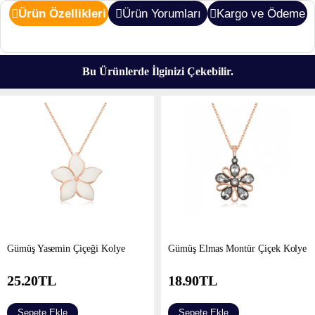
Ürün Özellikleri
Ürün Yorumları
Kargo ve Ödeme
Bu Ürünlerde İlginizi Çekebilir.
Gümüş Yasemin Çiçeği Kolye
Gümüş Elmas Montür Çiçek Kolye
25.20
TL
18.90
TL
Sepete Ekle
Sepete Ekle