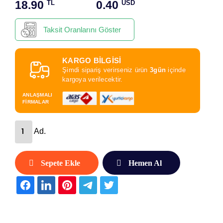
18.90
0.40
TL
USD
Taksit Oranlarını Göster
KARGO BİLGİSİ
Şimdi sipariş verirseniz ürün
3gün
içinde
kargoya verilecektir.
ANLAŞMALI
FİRMALAR
Ad.
Sepete Ekle
Hemen Al