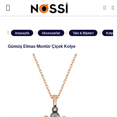
ÜRÜNLERİN TAMAMI DEMODUR SATIŞA KAPALIDIR !
Anasayfa
Aksesuarlar
Takı & Bijuteri
Kolyele
Gümüş Elmas Montür Çiçek Kolye