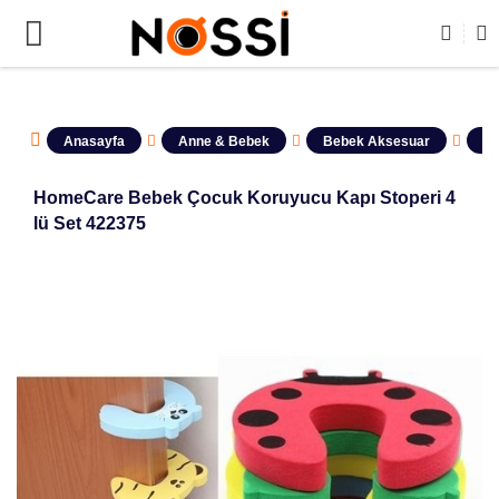
NLERİN TAMAMI DEMODUR SATIŞA KAPALIDIR !
Anasayfa
Anne & Bebek
Bebek Aksesuar
Ço
HomeCare Bebek Çocuk Koruyucu Kapı Stoperi 4
lü Set 422375