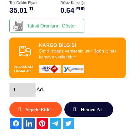
Tek Çekim Fiyatı
Döviz Karşılığı
35.01
0.64
TL
EUR
Taksit Oranlarını Göster
KARGO BİLGİSİ
Şimdi sipariş verirseniz ürün
3gün
içinde
kargoya verilecektir.
ANLAŞMALI
FİRMALAR
Ad.
Sepete Ekle
Hemen Al