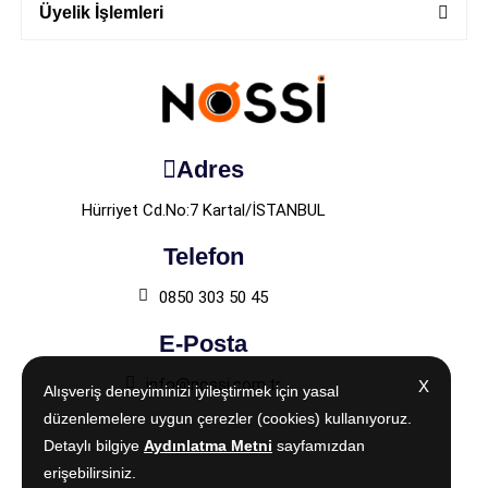
Üyelik İşlemleri
Adres
Hürriyet Cd.No:7 Kartal/İSTANBUL
Telefon
0850 303 50 45
E-Posta
info@nossi.com.tr
X
X
Alışveriş deneyiminizi iyileştirmek için yasal
Alışveriş deneyiminizi iyileştirmek için yasal
düzenlemelere uygun çerezler (cookies) kullanıyoruz.
düzenlemelere uygun çerezler (cookies) kullanıyoruz.
Detaylı bilgiye
Detaylı bilgiye
Aydınlatma Metni
Aydınlatma Metni
sayfamızdan
sayfamızdan
erişebilirsiniz.
erişebilirsiniz.