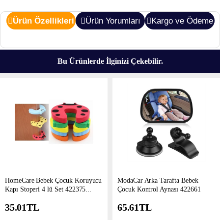
Ürün Özellikleri
Ürün Yorumları
Kargo ve Ödeme
Bu Ürünlerde İlginizi Çekebilir.
HomeCare Bebek Çocuk Koruyucu
ModaCar Arka Tarafta Bebek
Kapı Stoperi 4 lü Set 422375...
Çocuk Kontrol Aynası 422661
35.01
TL
65.61
TL