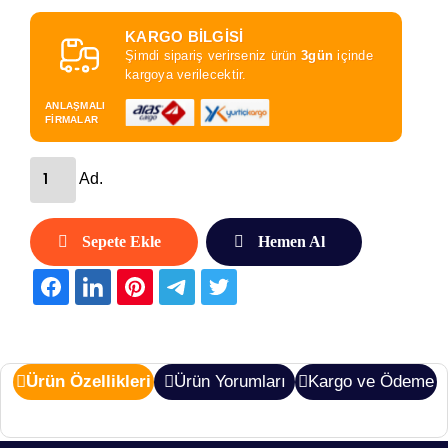
KARGO BİLGİSİ
Şimdi sipariş verirseniz ürün
3gün
içinde
kargoya verilecektir.
ANLAŞMALI
FİRMALAR
Ad.
Sepete Ekle
Hemen Al
Ürün Özellikleri
Ürün Yorumları
Kargo ve Ödeme