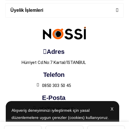
Üyelik İşlemleri
Adres
Hürriyet Cd.No:7 Kartal/İSTANBUL
Telefon
0850 303 50 45
E-Posta
info@nossi.com.tr
X
X
Alışveriş deneyiminizi iyileştirmek için yasal
Alışveriş deneyiminizi iyileştirmek için yasal
düzenlemelere uygun çerezler (cookies) kullanıyoruz.
düzenlemelere uygun çerezler (cookies) kullanıyoruz.
Detaylı bilgiye
Detaylı bilgiye
Aydınlatma Metni
Aydınlatma Metni
sayfamızdan
sayfamızdan