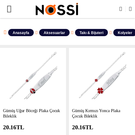
📣
ÜRÜNLERİN TAMAMI DEMODUR SATIŞA 
Anasayfa
Aksesuarlar
Takı & Bijuteri
Kolyeler
Gümüş Uğur Böceği Plaka Çocuk
​Gümüş Kırmızı Yonca Plaka
Bileklik
Çocuk Bileklik
20.16
TL
20.16
TL