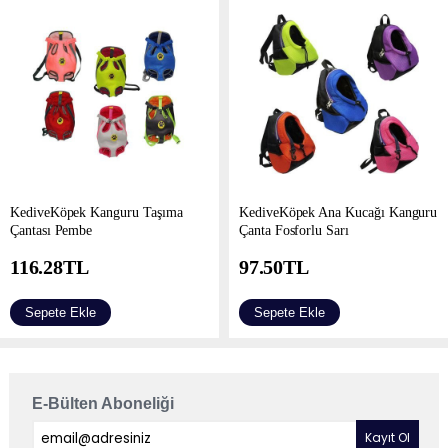
KediveKöpek Kanguru Taşıma
KediveKöpek Ana Kucağı Kanguru
Çantası Pembe
Çanta Fosforlu Sarı
116.28
TL
97.50
TL
Sepete Ekle
Sepete Ekle
E-Bülten Aboneliği