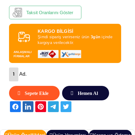
Taksit Oranlarını Göster
KARGO BİLGİSİ
Şimdi sipariş verirseniz ürün
3gün
içinde
kargoya verilecektir.
ANLAŞMALI
FİRMALAR
Ad.
Sepete Ekle
Hemen Al