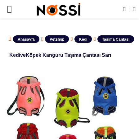

ÜRÜNLERİN TAMAMI DEMODUR SATIŞA KAPALIDIR !
Anasayfa
Petshop
Kedi
Taşıma Çantası
KediveKöpek Kanguru Taşıma Çantası Sarı