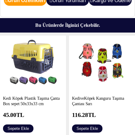
Ürün Özellikleri
Ürün Yorumları
Kargo ve Ödeme
Bu Ürünlerde İlginizi Çekebilir.
Kedi Köpek Plastik Taşıma Çanta
KediveKöpek Kanguru Taşıma
Box sepet 50x33x33 cm
Çantası Sarı
45.00
TL
116.28
TL
Sepete Ekle
Sepete Ekle