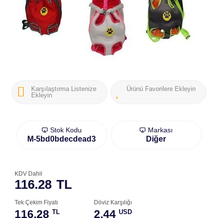
Karşılaştırma Listenize
Ürünü Favorilere Ekleyin
Ekleyin
Stok Kodu
Markası
M-5bd0bdecdead3
Diğer
KDV Dahil
116.28
TL
Tek Çekim Fiyatı
Döviz Karşılığı
116.28
2.44
TL
USD