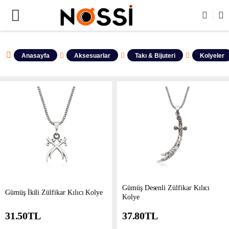
NLERİN TAMAMI DEMODUR SATIŞA KAPALIDIR !
Anasayfa
Aksesuarlar
Takı & Bijuteri
Kolyeler
Gümüş Desenli Zülfikar Kılıcı
​Gümüş İkili Zülfikar Kılıcı Kolye
Kolye
31.50
TL
37.80
TL