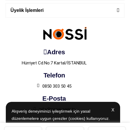
Üyelik İşlemleri
Adres
Hürriyet Cd.No:7 Kartal/İSTANBUL
Telefon
0850 303 50 45
E-Posta
info@nossi.com.tr
X
X
Alışveriş deneyiminizi iyileştirmek için yasal
Alışveriş deneyiminizi iyileştirmek için yasal
düzenlemelere uygun çerezler (cookies) kullanıyoruz.
düzenlemelere uygun çerezler (cookies) kullanıyoruz.
Detaylı bilgiye
Detaylı bilgiye
Aydınlatma Metni
Aydınlatma Metni
sayfamızdan
sayfamızdan