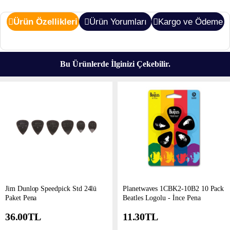
Ürün Özellikleri
Ürün Yorumları
Kargo ve Ödeme
Bu Ürünlerde İlginizi Çekebilir.
Jim Dunlop Speedpick Std 24lü
Planetwaves 1CBK2-10B2 10 Pack
Paket Pena
Beatles Logolu - İnce Pena
36.00
TL
11.30
TL