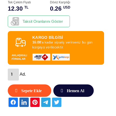
Tek Çekim Fiyatı
Döviz Karşılığı
12.30
0.26
TL
USD
Taksit Oranlarını Göster
KARGO BİLGİSİ
16:00
'a kadar sipariş verirseniz bu gün
kargoya verilecektir.
ANLAŞMALI
FİRMALAR
Ad.
Sepete Ekle
Hemen Al