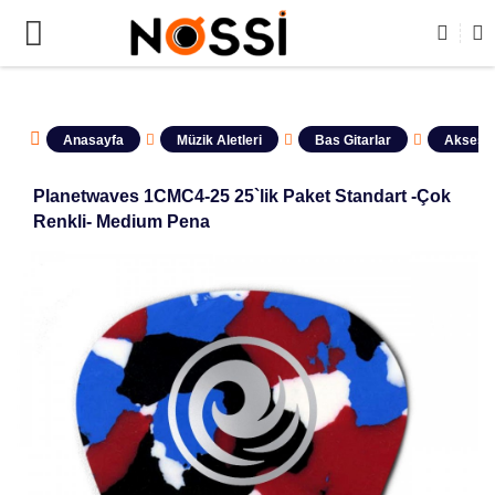
📣
ÜRÜNLERİN TAMAMI DEMODUR SATIŞA KAPALIDIR !
Anasayfa
Müzik Aletleri
Bas Gitarlar
Aksesua
Planetwaves 1CMC4-25 25`lik Paket Standart -Çok
Renkli- Medium Pena