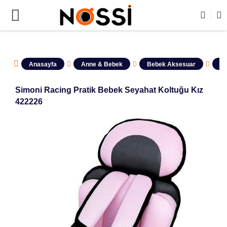
📣
ÜRÜNLERİN TAMAMI DEMODUR SATIŞA KAPALID
Anasayfa
Anne & Bebek
Bebek Aksesuar
Ço
Simoni Racing Pratik Bebek Seyahat Koltuğu Kız
422226