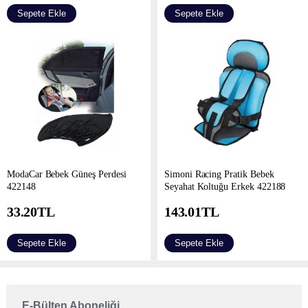
Sepete Ekle
Sepete Ekle
ModaCar Bebek Güneş Perdesi
Simoni Racing Pratik Bebek
422148
Seyahat Koltuğu Erkek 422188
33.20
TL
143.01
TL
Sepete Ekle
Sepete Ekle
E-Bülten Aboneliği