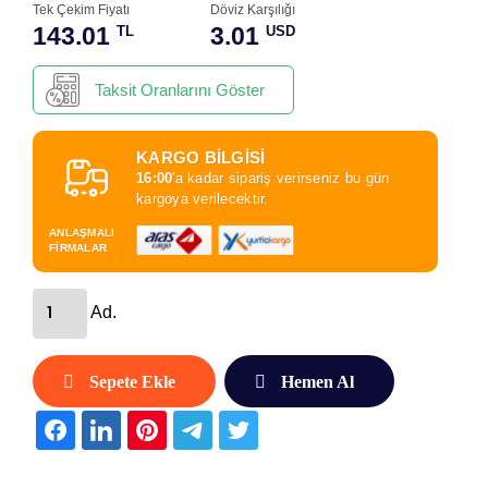
Tek Çekim Fiyatı
Döviz Karşılığı
143.01
3.01
TL
USD
Taksit Oranlarını Göster
KARGO BİLGİSİ
16:00
'a kadar sipariş verirseniz bu gün
kargoya verilecektir.
ANLAŞMALI
FİRMALAR
Ad.
Sepete Ekle
Hemen Al