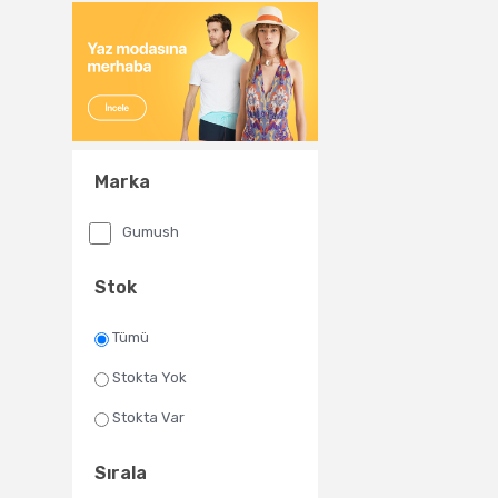
Marka
Gumush
Stok
Tümü
Stokta Yok
Stokta Var
Sırala