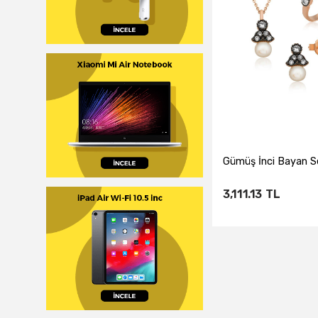
​Gümüş İnci Bayan S
3,111.13
TL
Sepete Ekl