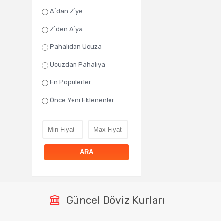
A`dan Z`ye
Z`den A`ya
Pahalıdan Ucuza
Ucuzdan Pahalıya
En Popülerler
Önce Yeni Eklenenler
ARA
Güncel Döviz Kurları