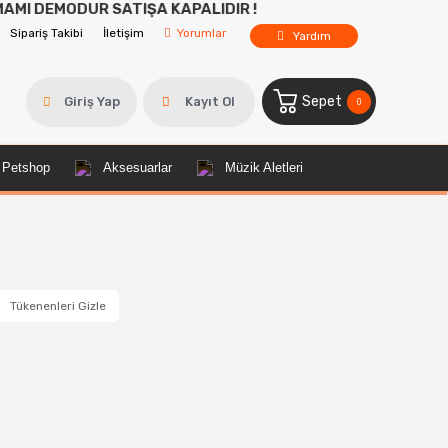
UR SATIŞA KAPALIDIR !
Sipariş Takibi
İletişim
Yorumlar
Yardım
Sepet
Giriş Yap
Kayıt Ol
0
Petshop
Aksesuarlar
Müzik Aletleri
Tükenenleri Gizle