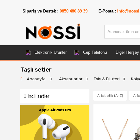
Sipariş ve Destek :
0850 480 89 39
E-Posta :
info@nossi
Elektronik Ürünler
Cep Telefonu
Diğer Herşey
Taşlı setler
Anasayfa
Aksesuarlar
Takı & Bijuteri
Koly
Alfabetik (A-Z)
Alfa
Incili setler