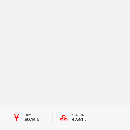
JPY
1GALTIN
30.14
47.61