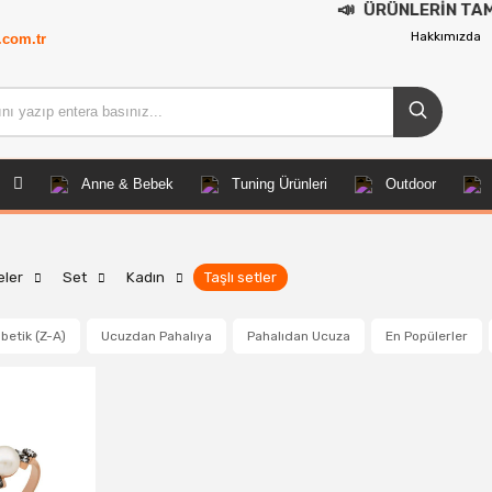
📣
ÜRÜNLERİN TAMAMI DEMOD
Hakkımızda
.com.tr
Anne & Bebek
Tuning Ürünleri
Outdoor
eler
Set
Kadın
Taşlı setler
betik (Z-A)
Ucuzdan Pahalıya
Pahalıdan Ucuza
En Popülerler