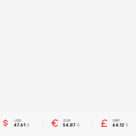
USD
EUR
GBP
47.61
54.87
64.12