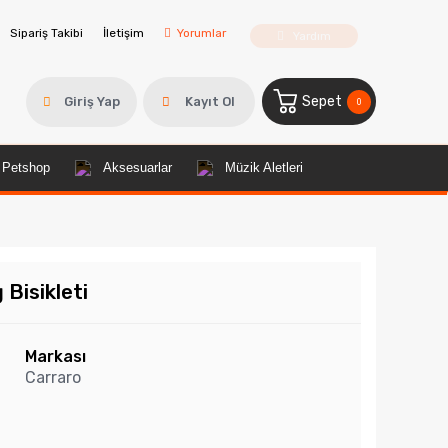
Sipariş Takibi
İletişim
Yorumlar
Yardım
Sepet
Giriş Yap
Kayıt Ol
0
Petshop
Aksesuarlar
Müzik Aletleri
Bisikleti
Markası
Carraro