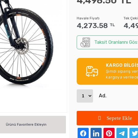
4,498.50
TL
Havale Fiyatı
Tek Çeki
4,273.58
4,4
TL
Taksit Oranlarını Gös
KARGO BİLGİ
Şimdi sipariş ve
kargoya verilece
Ad.
Sepete Ekle
Ürünü Favorilere Ekleyin