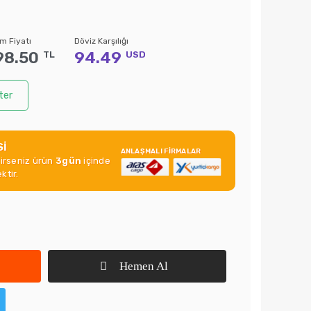
m Fiyatı
Döviz Karşılığı
98.50
94.49
TL
USD
ter
Sİ
ANLAŞMALI FİRMALAR
rirseniz ürün
3gün
içinde
ktir.
Hemen Al