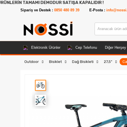
TAMAMI DEMODUR SATIŞA KAPALIDIR !
Sipariş ve Destek :
0850 480 89 39
E-Posta :
info@nossi
Elektronik Ürünler
Cep Telefonu
Diğer Herşey
Outdoor
Bisiklet
Dağ Bisikleti
27,5"
Ca