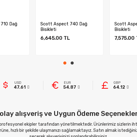
 710 Dağ
Scott Aspect 740 Dağ
Scott Asp
Bisikleti
Bisikleti
6,645.00
TL
7,575.00
kle
Sepete Ekle
Sep
USD
EUR
GBP
47.61
54.87
64.12
olay alışveriş ve Uygun Ödeme Seçenekler
 profesyonel ekipler tarafından yönetilmektedir. Ürünlerimiz sizlerin i
ne, hızlı bir şekilde ulaşmanızı sağlamaktayız. Satın almak istediğini
seçerek alışverişinizi sonlandırabilirsiniz.