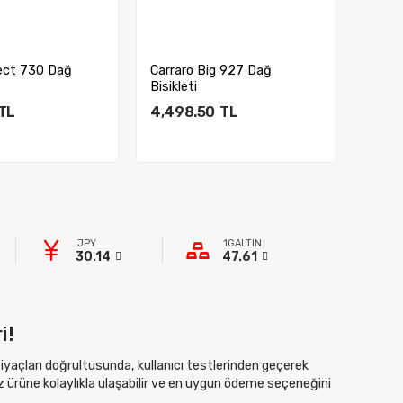
Yeni Ü
ect 730 Dağ
Carraro Big 927 Dağ
Whist
Bisikleti
Bisikl
TL
4,498.50
TL
4,94
ete Ekle
Sepete Ekle
JPY
1GALTIN
30.14
47.61
i!
htiyaçları doğrultusunda, kullanıcı testlerinden geçerek
z ürüne kolaylıkla ulaşabilir ve en uygun ödeme seçeneğini