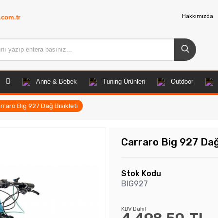
Hakkımızda
.com.tr
Anne & Bebek
Tuning Ürünleri
Outdoor
rraro Big 927 Dağ Bisikleti
Carraro Big 927 Dağ 
Stok Kodu
BIG927
KDV Dahil