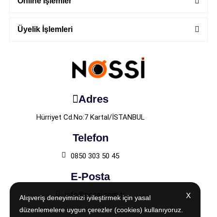
Online İşlemler
Üyelik İşlemleri
Adres
Hürriyet Cd.No:7 Kartal/İSTANBUL
Telefon
0850 303 50 45
E-Posta
info@nossi.com.tr
X
X
Alışveriş deneyiminizi iyileştirmek için yasal
Alışveriş deneyiminizi iyileştirmek için yasal
düzenlemelere uygun çerezler (cookies) kullanıyoruz.
düzenlemelere uygun çerezler (cookies) kullanıyoruz.