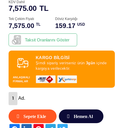
KDV Dahil
7,575.00
TL
Tek Çekim Fiyatı
Döviz Karşılığı
7,575.00
159.17
TL
USD
Taksit Oranlarını Göster
KARGO BİLGİSİ
Şimdi sipariş verirseniz ürün
3gün
içinde
kargoya verilecektir.
ANLAŞMALI
FİRMALAR
Ad.
Sepete Ekle
Hemen Al