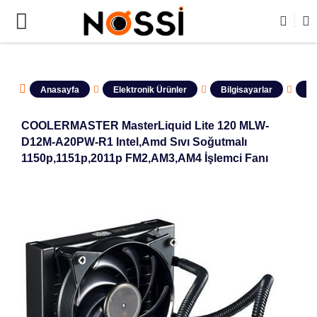
📣
ÜRÜNLERİN TAMAMI DEMODUR SATIŞA 
Anasayfa
Elektronik Ürünler
Bilgisayarlar
Ov
COOLERMASTER MasterLiquid Lite 120 MLW-
D12M-A20PW-R1 Intel,Amd Sıvı Soğutmalı
1150p,1151p,2011p FM2,AM3,AM4 İşlemci Fanı