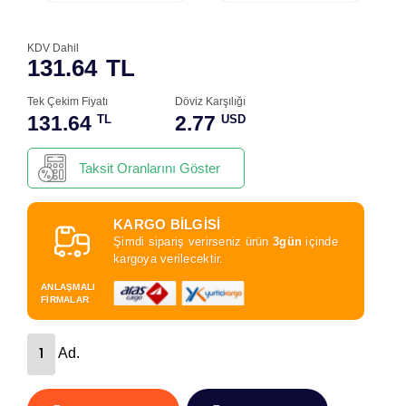
KDV Dahil
131.64
TL
Tek Çekim Fiyatı
Döviz Karşılığı
131.64
2.77
TL
USD
Taksit Oranlarını Göster
KARGO BİLGİSİ
Şimdi sipariş verirseniz ürün
3gün
içinde
kargoya verilecektir.
ANLAŞMALI
FİRMALAR
Ad.