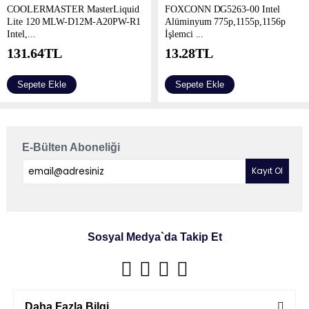
COOLERMASTER MasterLiquid
FOXCONN DG5263-00 Intel
Lite 120 MLW-D12M-A20PW-R1
Alüminyum 775p,1155p,1156p
Intel,...
İşlemci ...
131.64
TL
13.28
TL
Sepete Ekle
Sepete Ekle
E-Bülten Aboneliği
Sosyal Medya`da Takip Et
Daha Fazla Bilgi