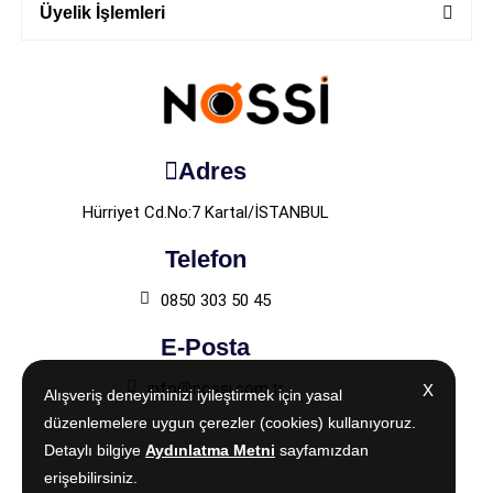
Üyelik İşlemleri
Adres
Hürriyet Cd.No:7 Kartal/İSTANBUL
Telefon
0850 303 50 45
E-Posta
info@nossi.com.tr
X
X
Alışveriş deneyiminizi iyileştirmek için yasal
Alışveriş deneyiminizi iyileştirmek için yasal
düzenlemelere uygun çerezler (cookies) kullanıyoruz.
düzenlemelere uygun çerezler (cookies) kullanıyoruz.
Detaylı bilgiye
Detaylı bilgiye
Aydınlatma Metni
Aydınlatma Metni
sayfamızdan
sayfamızdan
erişebilirsiniz.
erişebilirsiniz.