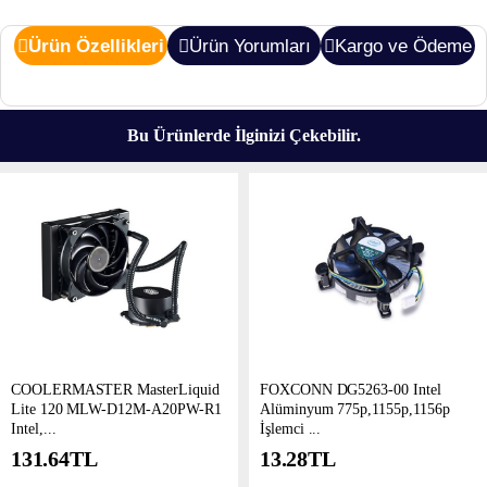
Ürün Özellikleri
Ürün Yorumları
Kargo ve Ödeme
Bu Ürünlerde İlginizi Çekebilir.
COOLERMASTER MasterLiquid
FOXCONN DG5263-00 Intel
Lite 120 MLW-D12M-A20PW-R1
Alüminyum 775p,1155p,1156p
Intel,...
İşlemci ...
131.64
TL
13.28
TL