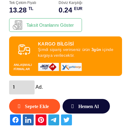
Tek Çekim Fiyatı
Döviz Karşılığı
13.28
0.24
TL
EUR
Taksit Oranlarını Göster
KARGO BİLGİSİ
Şimdi sipariş verirseniz ürün
3gün
içinde
kargoya verilecektir.
ANLAŞMALI
FİRMALAR
Ad.
Sepete Ekle
Hemen Al