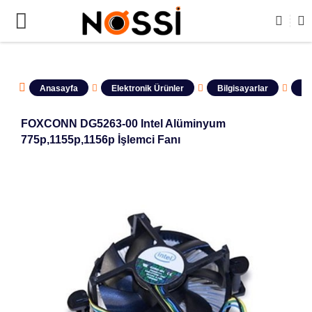
LERİN TAMAMI DEMODUR SATIŞA KAPALIDIR !
Anasayfa
Elektronik Ürünler
Bilgisayarlar
Ov
FOXCONN DG5263-00 Intel Alüminyum
775p,1155p,1156p İşlemci Fanı