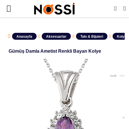
RİN TAMAMI DEMODUR SATIŞA KAPALIDIR !
Anasayfa
Aksesuarlar
Takı & Bijuteri
Kolyele
Gümüş Damla Ametist Renkli Bayan Kolye