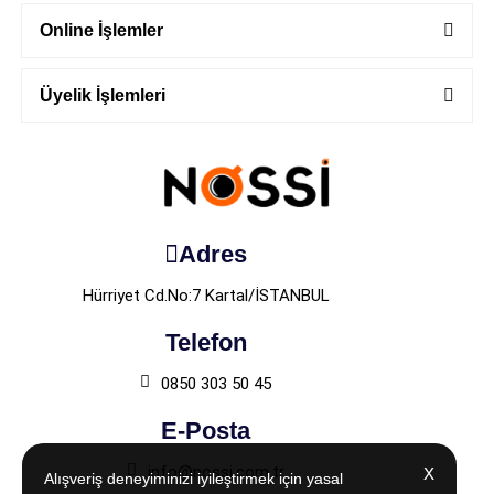
Online İşlemler
Üyelik İşlemleri
Adres
Hürriyet Cd.No:7 Kartal/İSTANBUL
Telefon
0850 303 50 45
E-Posta
info@nossi.com.tr
X
X
Alışveriş deneyiminizi iyileştirmek için yasal
Alışveriş deneyiminizi iyileştirmek için yasal