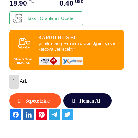
18.90
0.40
TL
USD
Taksit Oranlarını Göster
KARGO BİLGİSİ
Şimdi sipariş verirseniz ürün
3gün
içinde
kargoya verilecektir.
ANLAŞMALI
FİRMALAR
Ad.
Sepete Ekle
Hemen Al