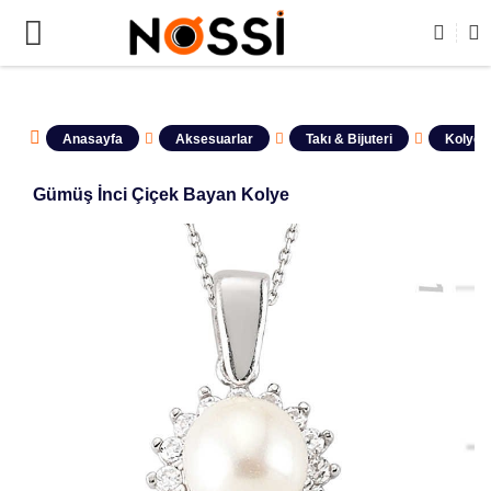

ÜRÜNLERİN TAMAMI DEMODUR SATIŞA KAPALIDIR !
Anasayfa
Aksesuarlar
Takı & Bijuteri
Kolyele
Gümüş İnci Çiçek Bayan Kolye