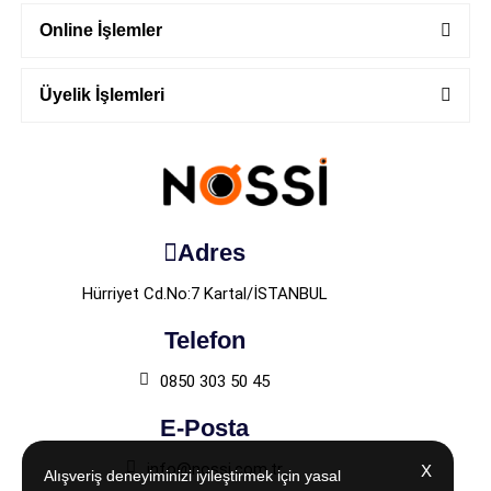
Online İşlemler
Üyelik İşlemleri
Adres
Hürriyet Cd.No:7 Kartal/İSTANBUL
Telefon
0850 303 50 45
E-Posta
info@nossi.com.tr
X
X
Alışveriş deneyiminizi iyileştirmek için yasal
Alışveriş deneyiminizi iyileştirmek için yasal