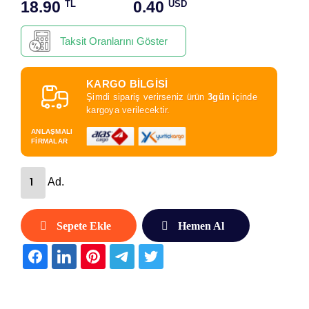
18.90
0.40
TL
USD
Taksit Oranlarını Göster
KARGO BİLGİSİ
Şimdi sipariş verirseniz ürün
3gün
içinde
kargoya verilecektir.
ANLAŞMALI
FİRMALAR
Ad.
Sepete Ekle
Hemen Al