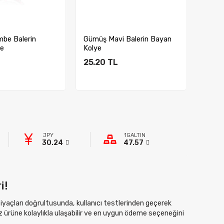
be Balerin
Gümüş Mavi Balerin Bayan
Gümüş
ye
Kolye
Güneş
25.20
TL
18.9
ete Ekle
Sepete Ekle
JPY
1GALTIN
30.24
47.57
i!
htiyaçları doğrultusunda, kullanıcı testlerinden geçerek
z ürüne kolaylıkla ulaşabilir ve en uygun ödeme seçeneğini