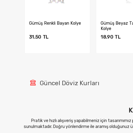
Kolye
Gümüş Renkli Bayan Kolye
Gümüş Beyaz Ta
Kolye
31.50
TL
18.90
TL
Sepete Ekle
Sepete E
Güncel Döviz Kurları
K
Pratik ve hızlı alışveriş yapabilmeniz için tasarımımız
sunulmaktadır. Doğru yönlendirme ile aramış olduğunuz ürü