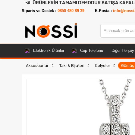
📣
ÜRÜNLERİN TAMAMI DEMODUR SATIŞA KAPALIDIR !
Sipariş ve Destek :
0850 480 89 39
E-Posta :
info@nossi
Elektronik Ürünler
Cep Telefonu
Diğer Herşey
Aksesuarlar
Takı & Bijuteri
Kolyeler
Gümüş İ