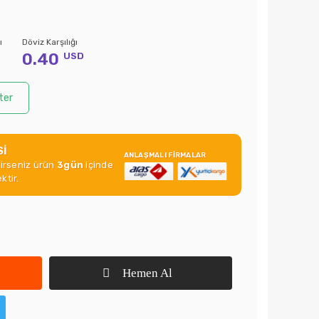
ı
Döviz Karşılığı
0.40
USD
ter
Sİ
ANLAŞMALI FİRMALAR
rirseniz ürün
3gün
içinde
ktir.
Hemen Al