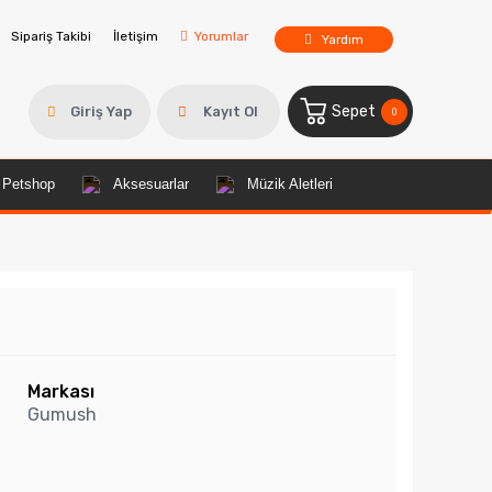
Sipariş Takibi
İletişim
Yorumlar
Yardım
Sepet
Giriş Yap
Kayıt Ol
0
Petshop
Aksesuarlar
Müzik Aletleri
Markası
Gumush