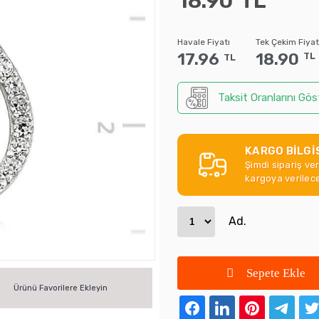
18.90
TL
Havale Fiyatı
Tek Çekim Fiyat
17.96
18.90
TL
TL
Taksit Oranlarını Gös
KARGO BİLGİ
Şimdi sipariş ve
kargoya verilece
Ad.
Sepete Ekle
Ürünü Favorilere Ekleyin