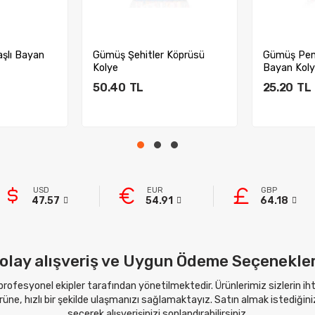
şlı Bayan
Gümüş Şehitler Köprüsü
Gümüş Pem
Kolye
Bayan Kol
50.40
TL
25.20
TL
kle
Sepete Ekle
Sep
USD
EUR
GBP
47.57
54.91
64.18
olay alışveriş ve Uygun Ödeme Seçenekler
 profesyonel ekipler tarafından yönetilmektedir. Ürünlerimiz sizlerin i
ne, hızlı bir şekilde ulaşmanızı sağlamaktayız. Satın almak istediğini
seçerek alışverişinizi sonlandırabilirsiniz.