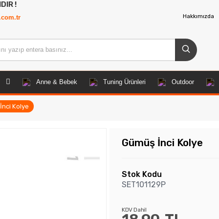
Hakkımızda
.com.tr
Anne & Bebek
Tuning Ürünleri
Outdoor
nci Kolye
Gümüş İnci Kolye
Stok Kodu
SET101129P
KDV Dahil