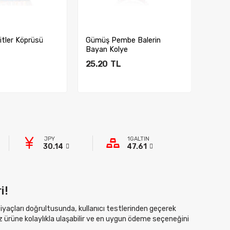
be Balerin
Gümüş Mavi Balerin Bayan
Gümüş
ye
Kolye
Güneş
25.20
TL
18.9
ete Ekle
Sepete Ekle
JPY
1GALTIN
30.14
47.61
i!
htiyaçları doğrultusunda, kullanıcı testlerinden geçerek
z ürüne kolaylıkla ulaşabilir ve en uygun ödeme seçeneğini