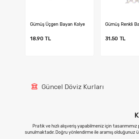
Kolye
Gümüş Renkli Bayan Kolye
Gümüş Beyaz Ta
Kolye
31.50
TL
18.90
TL
Sepete Ekle
Sepete E
Güncel Döviz Kurları
K
Pratik ve hızlı alışveriş yapabilmeniz için tasarımımız
sunulmaktadır. Doğru yönlendirme ile aramış olduğunuz ürü