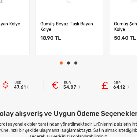
şlı Bayan
Gümüş Şehitler Köprüsü
Gümüş Pem
Kolye
Bayan Kol
50.40
TL
25.20
TL
kle
Sepete Ekle
Sep
USD
EUR
GBP
47.61
54.87
64.12
olay alışveriş ve Uygun Ödeme Seçenekler
 profesyonel ekipler tarafından yönetilmektedir. Ürünlerimiz sizlerin i
ne, hızlı bir şekilde ulaşmanızı sağlamaktayız. Satın almak istediğini
seçerek alışverişinizi sonlandırabilirsiniz.