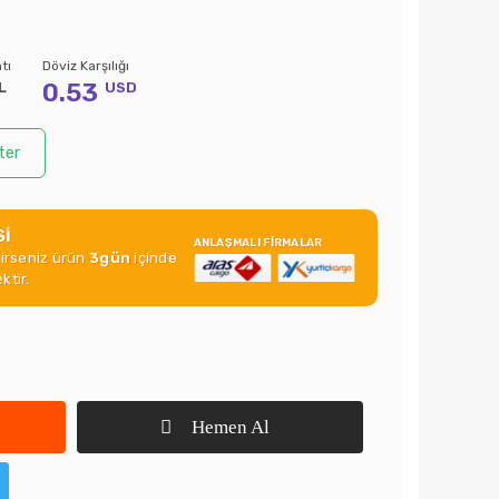
tı
Döviz Karşılığı
0.53
L
USD
ter
Sİ
ANLAŞMALI FİRMALAR
rirseniz ürün
3gün
içinde
ktir.
Hemen Al