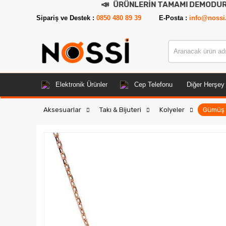
📣
ÜRÜNLERİN TAMAMI DEMODUR SATIŞA KAP
Sipariş ve Destek :
0850 480 89 39
E-Posta :
info@nossi
Elektronik Ürünler
Cep Telefonu
Diğer Herşey
Aksesuarlar
Takı & Bijuteri
Kolyeler
Gümüş M