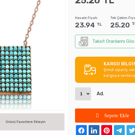
25.20
TL
Havale Fiyatı
Tek Çekim Fiya
23.94
25.20
T
TL
Taksit Oranlarını Gös
KARGO BİLGİ
Şimdi sipariş ve
kargoya verilece
Ad.
Sepete Ekle
Ürünü Favorilere Ekleyin