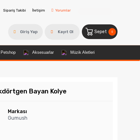
Sipariş Takibi
İletişim
Yorumlar
Yardım
Sepet
Giriş Yap
Kayıt Ol
0
Petshop
Aksesuarlar
Müzik Aletleri
ikdörtgen Bayan Kolye
Markası
Gumush