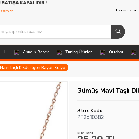
ALIDIR !
Hakkımızda
.com.tr
Anne & Bebek
Tuning Ürünleri
Outdoor
avi Taşlı Dikdörtgen Bayan Kolye
Gümüş Mavi Taşlı D
Stok Kodu
PT2610382
KDV Dahil